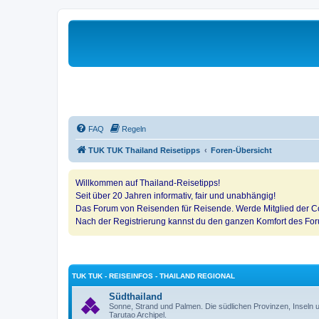
FAQ
Regeln
TUK TUK Thailand Reisetipps
Foren-Übersicht
Willkommen auf Thailand-Reisetipps!
Seit über 20 Jahren informativ, fair und unabhängig!
Das Forum von Reisenden für Reisende. Werde Mitglied der Co
Nach der Registrierung kannst du den ganzen Komfort des Fo
TUK TUK - REISEINFOS - THAILAND REGIONAL
Südthailand
Sonne, Strand und Palmen. Die südlichen Provinzen, Insel
Tarutao Archipel.