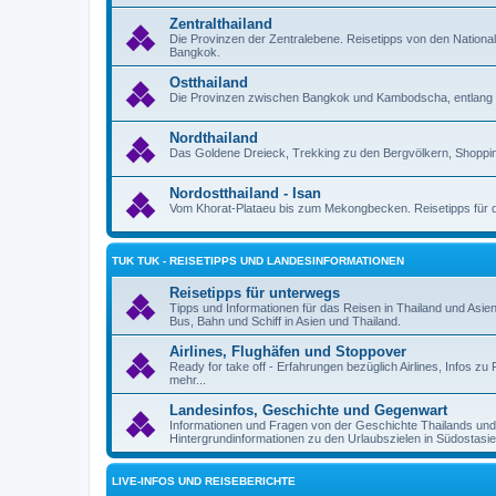
Zentralthailand
Die Provinzen der Zentralebene. Reisetipps von den Nation
Bangkok.
Ostthailand
Die Provinzen zwischen Bangkok und Kambodscha, entlang 
Nordthailand
Das Goldene Dreieck, Trekking zu den Bergvölkern, Shoppin
Nordostthailand - Isan
Vom Khorat-Plataeu bis zum Mekongbecken. Reisetipps für d
TUK TUK - REISETIPPS UND LANDESINFORMATIONEN
Reisetipps für unterwegs
Tipps und Informationen für das Reisen in Thailand und Asie
Bus, Bahn und Schiff in Asien und Thailand.
Airlines, Flughäfen und Stoppover
Ready for take off - Erfahrungen bezüglich Airlines, Infos 
mehr...
Landesinfos, Geschichte und Gegenwart
Informationen und Fragen von der Geschichte Thailands un
Hintergrundinformationen zu den Urlaubszielen in Südostasie
LIVE-INFOS UND REISEBERICHTE