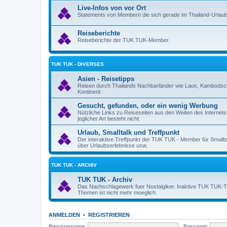
Live-Infos von vor Ort
Statements von Membern die sich gerade im Thailand-Urlaub
Reiseberichte
Reiseberichte der TUK TUK-Member.
TUK TUK - DIVERSES
Asien - Reisetipps
Reisen durch Thailands Nachbarländer wie Laos, Kambodsch
Kontinent.
Gesucht, gefunden, oder ein wenig Werbung
Nützliche Links zu Reiseseiten aus den Weiten des Internet
jeglicher Art besteht nicht.
Urlaub, Smalltalk und Treffpunkt
Der interaktive Treffpunkt der TUK TUK - Member für Smallt
über Urlaubserlebnisse usw.
TUK TUK - ARCHIV
TUK TUK - Archiv
Das Nachschlagewerk fuer Nostalgiker. Inaktive TUK TUK-Them
Themen ist nicht mehr moeglich.
ANMELDEN
•
REGISTRIEREN
Benutzername:
Passwort: