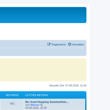
Registrieren
Anmelden
Aktuelle Zeit: 07.08.2026, 11:40
BEITRÄGE
LETZTER BEITRAG
Re: Insel-Hopping Sommerferie…
461
N
von
Werner
e
03.08.2026, 16:28