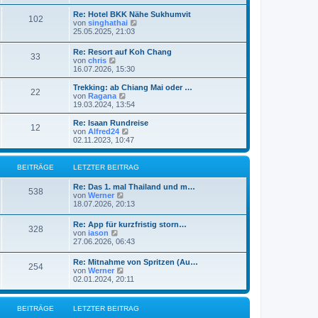
u
e
Re: Hotel BKK Nähe Sukhumvit
102
s
N
von
singhathai
t
e
25.05.2025, 21:03
e
u
r
e
Re: Resort auf Koh Chang
B
33
s
N
von
chris
e
t
e
16.07.2026, 15:30
i
e
u
t
r
e
r
Trekking: ab Chiang Mai oder …
B
22
s
a
N
von
Ragana
e
t
g
e
19.03.2024, 13:54
i
e
u
t
r
e
Re: Isaan Rundreise
r
12
B
s
N
von
Alfred24
a
e
t
e
02.11.2023, 10:47
g
i
e
u
t
r
e
r
B
s
BEITRÄGE
LETZTER BEITRAG
a
e
t
g
i
e
Re: Das 1. mal Thailand und m…
t
r
538
N
von
Werner
r
B
e
18.07.2026, 20:13
a
e
u
g
i
e
Re: App für kurzfristig storn…
t
328
s
N
von
iason
r
t
e
27.06.2026, 06:43
a
e
u
g
r
e
Re: Mitnahme von Spritzen (Au…
B
254
s
N
von
Werner
e
t
e
02.01.2024, 20:11
i
e
u
t
r
e
r
B
s
a
BEITRÄGE
LETZTER BEITRAG
e
t
g
i