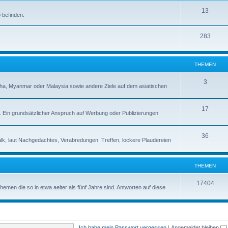
13
 befinden.
283
THEMEN
3
a, Myanmar oder Malaysia sowie andere Ziele auf dem asiatischen
17
s. Ein grundsätzlicher Anspruch auf Werbung oder Publizierungen
36
alk, laut Nachgedachtes, Verabredungen, Treffen, lockere Plaudereien
THEMEN
17404
en die so in etwa aelter als fünf Jahre sind. Antworten auf diese
Ich habe mein Passwort vergessen
|
Angemeldet bleiben