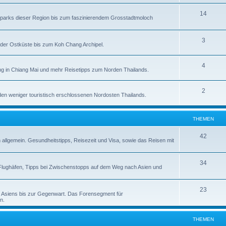
14
alparks dieser Region bis zum faszinierendem Grosstadtmoloch
3
der Ostküste bis zum Koh Chang Archipel.
4
g in Chiang Mai und mehr Reisetipps zum Norden Thailands.
2
en weniger touristisch erschlossenen Nordosten Thailands.
THEMEN
42
n allgemein. Gesundheitstipps, Reisezeit und Visa, sowie das Reisen mit
34
zu Flughäfen, Tipps bei Zwischenstopps auf dem Weg nach Asien und
23
d Asiens bis zur Gegenwart. Das Forensegment für
n.
THEMEN