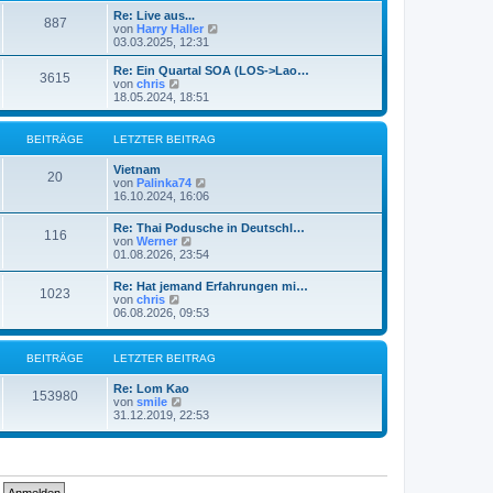
e
t
Re: Live aus...
r
887
r
N
von
Harry Haller
B
a
e
03.03.2025, 12:31
e
g
u
i
e
Re: Ein Quartal SOA (LOS->Lao…
t
3615
s
N
von
chris
r
t
e
18.05.2024, 18:51
a
e
u
g
r
e
B
s
BEITRÄGE
LETZTER BEITRAG
e
t
i
e
Vietnam
t
r
20
N
von
Palinka74
r
B
e
16.10.2024, 16:06
a
e
u
g
i
e
Re: Thai Podusche in Deutschl…
t
116
s
N
von
Werner
r
t
e
01.08.2026, 23:54
a
e
u
g
r
e
Re: Hat jemand Erfahrungen mi…
B
1023
s
N
von
chris
e
t
e
06.08.2026, 09:53
i
e
u
t
r
e
r
B
s
a
BEITRÄGE
LETZTER BEITRAG
e
t
g
i
e
t
Re: Lom Kao
r
153980
r
N
von
smile
B
a
e
31.12.2019, 22:53
e
g
u
i
e
t
s
r
t
a
e
g