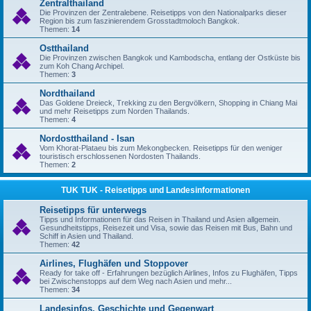
Zentralthailand
Die Provinzen der Zentralebene. Reisetipps von den Nationalparks dieser
Region bis zum faszinierendem Grosstadtmoloch Bangkok.
Themen:
14
Ostthailand
Die Provinzen zwischen Bangkok und Kambodscha, entlang der Ostküste bis
zum Koh Chang Archipel.
Themen:
3
Nordthailand
Das Goldene Dreieck, Trekking zu den Bergvölkern, Shopping in Chiang Mai
und mehr Reisetipps zum Norden Thailands.
Themen:
4
Nordostthailand - Isan
Vom Khorat-Plataeu bis zum Mekongbecken. Reisetipps für den weniger
touristisch erschlossenen Nordosten Thailands.
Themen:
2
TUK TUK - Reisetipps und Landesinformationen
Reisetipps für unterwegs
Tipps und Informationen für das Reisen in Thailand und Asien allgemein.
Gesundheitstipps, Reisezeit und Visa, sowie das Reisen mit Bus, Bahn und
Schiff in Asien und Thailand.
Themen:
42
Airlines, Flughäfen und Stoppover
Ready for take off - Erfahrungen bezüglich Airlines, Infos zu Flughäfen, Tipps
bei Zwischenstopps auf dem Weg nach Asien und mehr...
Themen:
34
Landesinfos, Geschichte und Gegenwart