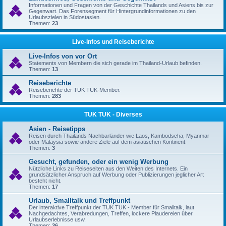
Informationen und Fragen von der Geschichte Thailands und Asiens bis zur
Gegenwart. Das Forensegment für Hintergrundinformationen zu den
Urlaubszielen in Südostasien.
Themen:
23
Live-Infos und Reiseberichte
Live-Infos von vor Ort
Statements von Membern die sich gerade im Thailand-Urlaub befinden.
Themen:
13
Reiseberichte
Reiseberichte der TUK TUK-Member.
Themen:
283
TUK TUK - Diverses
Asien - Reisetipps
Reisen durch Thailands Nachbarländer wie Laos, Kambodscha, Myanmar
oder Malaysia sowie andere Ziele auf dem asiatischen Kontinent.
Themen:
3
Gesucht, gefunden, oder ein wenig Werbung
Nützliche Links zu Reiseseiten aus den Weiten des Internets. Ein
grundsätzlicher Anspruch auf Werbung oder Publizierungen jeglicher Art
besteht nicht.
Themen:
17
Urlaub, Smalltalk und Treffpunkt
Der interaktive Treffpunkt der TUK TUK - Member für Smalltalk, laut
Nachgedachtes, Verabredungen, Treffen, lockere Plaudereien über
Urlaubserlebnisse usw.
Themen:
36