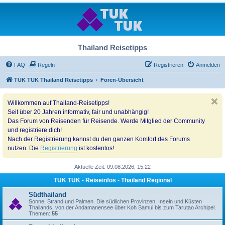
Thailand Reisetipps
FAQ
Regeln
Registrieren
Anmelden
TUK TUK Thailand Reisetipps
Foren-Übersicht
Willkommen auf Thailand-Reisetipps!
Seit über 20 Jahren informativ, fair und unabhängig!
Das Forum von Reisenden für Reisende. Werde Mitglied der Community
und registriere dich!
Nach der Registrierung kannst du den ganzen Komfort des Forums
nutzen. Die
Registrierung
ist kostenlos!
Aktuelle Zeit: 09.08.2026, 15:22
TUK TUK - Reiseinfos - Thailand Regional
Südthailand
Sonne, Strand und Palmen. Die südlichen Provinzen, Inseln und Küsten
Thailands, von der Andamanensee über Koh Samui bis zum Tarutao Archipel.
Themen:
55