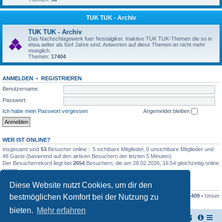
TUK TUK - Archiv
TUK TUK - Archiv
Das Nachschlagewerk fuer Nostalgiker. Inaktive TUK TUK-Themen die so in
etwa aelter als fünf Jahre sind. Antworten auf diese Themen ist nicht mehr
moeglich.
Themen:
17404
ANMELDEN
•
REGISTRIEREN
Benutzername:
Passwort:
Ich habe mein Passwort vergessen
Angemeldet bleiben
WER IST ONLINE?
Insgesamt sind
53
Besucher online :: 5 sichtbare Mitglieder, 0 unsichtbare Mitglieder und
48 Gäste (basierend auf den aktiven Besuchern der letzten 5 Minuten)
Der Besucherrekord liegt bei
2654
Besuchern, die am 28.02.2026, 16:54 gleichzeitig online
waren.
Diese Website nutzt Cookies, um dir den
STATISTIK
bestmöglichen Komfort bei der Nutzung zu
Beiträge insgesamt
161446
• Themen insgesamt
17948
• Mitglieder insgesamt
409
• Unser
neuestes Mitglied:
Stefan2812
bieten.
Mehr erfahren
TUK TUK Thailand Reisetipps
Foren-Übersicht