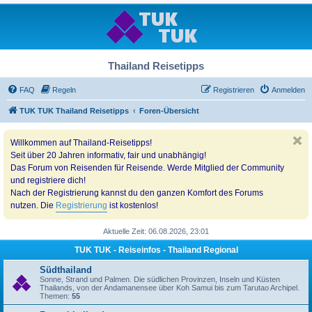
Thailand Reisetipps
FAQ
Regeln
Registrieren
Anmelden
TUK TUK Thailand Reisetipps
Foren-Übersicht
Willkommen auf Thailand-Reisetipps!
Seit über 20 Jahren informativ, fair und unabhängig!
Das Forum von Reisenden für Reisende. Werde Mitglied der Community
und registriere dich!
Nach der Registrierung kannst du den ganzen Komfort des Forums
nutzen. Die
Registrierung
ist kostenlos!
Aktuelle Zeit: 06.08.2026, 23:01
TUK TUK - Reiseinfos - Thailand Regional
Südthailand
Sonne, Strand und Palmen. Die südlichen Provinzen, Inseln und Küsten
Thailands, von der Andamanensee über Koh Samui bis zum Tarutao Archipel.
Themen:
55