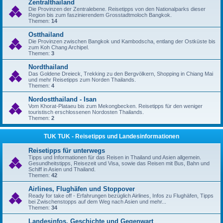
Zentralthailand
Die Provinzen der Zentralebene. Reisetipps von den Nationalparks dieser
Region bis zum faszinierendem Grosstadtmoloch Bangkok.
Themen:
14
Ostthailand
Die Provinzen zwischen Bangkok und Kambodscha, entlang der Ostküste bis
zum Koh Chang Archipel.
Themen:
3
Nordthailand
Das Goldene Dreieck, Trekking zu den Bergvölkern, Shopping in Chiang Mai
und mehr Reisetipps zum Norden Thailands.
Themen:
4
Nordostthailand - Isan
Vom Khorat-Plataeu bis zum Mekongbecken. Reisetipps für den weniger
touristisch erschlossenen Nordosten Thailands.
Themen:
2
TUK TUK - Reisetipps und Landesinformationen
Reisetipps für unterwegs
Tipps und Informationen für das Reisen in Thailand und Asien allgemein.
Gesundheitstipps, Reisezeit und Visa, sowie das Reisen mit Bus, Bahn und
Schiff in Asien und Thailand.
Themen:
42
Airlines, Flughäfen und Stoppover
Ready for take off - Erfahrungen bezüglich Airlines, Infos zu Flughäfen, Tipps
bei Zwischenstopps auf dem Weg nach Asien und mehr...
Themen:
34
Landesinfos, Geschichte und Gegenwart