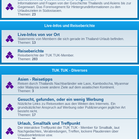
Informationen und Fragen von der Geschichte Thailands und Asiens bis zur
Gegenwart. Das Forensegment für Hintergrundinformationen zu den
Urlaubszielen in Südostasien.
Themen:
23
Live-Infos und Reiseberichte
Live-Infos von vor Ort
Statements von Membern die sich gerade im Thailand-Urlaub befinden.
Themen:
13
Reiseberichte
Reiseberichte der TUK TUK-Member.
Themen:
283
TUK TUK - Diverses
Asien - Reisetipps
Reisen durch Thailands Nachbarländer wie Laos, Kambodscha, Myanmar
oder Malaysia sowie andere Ziele auf dem asiatischen Kontinent.
Themen:
3
Gesucht, gefunden, oder ein wenig Werbung
Nützliche Links zu Reiseseiten aus den Weiten des Internets. Ein
grundsätzlicher Anspruch auf Werbung oder Publizierungen jeglicher Art
besteht nicht.
Themen:
17
Urlaub, Smalltalk und Treffpunkt
Der interaktive Treffpunkt der TUK TUK - Member für Smalltalk, laut
Nachgedachtes, Verabredungen, Treffen, lockere Plaudereien über
Urlaubserlebnisse usw.
Themen:
36