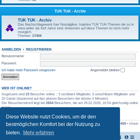
TUK TUK - Archiv
TUK TUK - Archiv
Das Nachschlagewerk fuer Nostalgiker. Inaktive TUK TUK-Themen die so in
etwa aelter als fünf Jahre sind. Antworten auf diese Themen ist nicht mehr
moeglich.
Themen:
17404
ANMELDEN
•
REGISTRIEREN
Benutzername:
Passwort:
Ich habe mein Passwort vergessen
Angemeldet bleiben
WER IST ONLINE?
Insgesamt sind
23
Besucher online :: 3 sichtbare Mitglieder, 0 unsichtbare Mitglieder und
20 Gäste (basierend auf den aktiven Besuchern der letzten 5 Minuten)
Der Besucherrekord liegt bei
2654
Besuchern, die am 28.02.2026, 16:54 gleichzeitig online
waren.
Diese Website nutzt Cookies, um dir den
STATISTIK
bestmöglichen Komfort bei der Nutzung zu
Beiträge insgesamt
161445
• Themen insgesamt
17948
• Mitglieder insgesamt
409
• Unser
neuestes Mitglied:
Stefan2812
bieten.
Mehr erfahren
TUK TUK Thailand Reisetipps
Foren-Übersicht