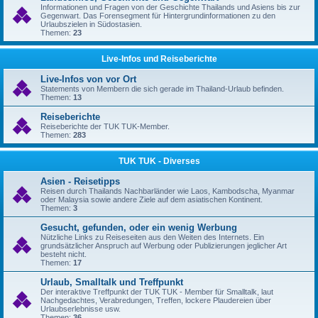
Informationen und Fragen von der Geschichte Thailands und Asiens bis zur
Gegenwart. Das Forensegment für Hintergrundinformationen zu den
Urlaubszielen in Südostasien.
Themen:
23
Live-Infos und Reiseberichte
Live-Infos von vor Ort
Statements von Membern die sich gerade im Thailand-Urlaub befinden.
Themen:
13
Reiseberichte
Reiseberichte der TUK TUK-Member.
Themen:
283
TUK TUK - Diverses
Asien - Reisetipps
Reisen durch Thailands Nachbarländer wie Laos, Kambodscha, Myanmar
oder Malaysia sowie andere Ziele auf dem asiatischen Kontinent.
Themen:
3
Gesucht, gefunden, oder ein wenig Werbung
Nützliche Links zu Reiseseiten aus den Weiten des Internets. Ein
grundsätzlicher Anspruch auf Werbung oder Publizierungen jeglicher Art
besteht nicht.
Themen:
17
Urlaub, Smalltalk und Treffpunkt
Der interaktive Treffpunkt der TUK TUK - Member für Smalltalk, laut
Nachgedachtes, Verabredungen, Treffen, lockere Plaudereien über
Urlaubserlebnisse usw.
Themen:
36