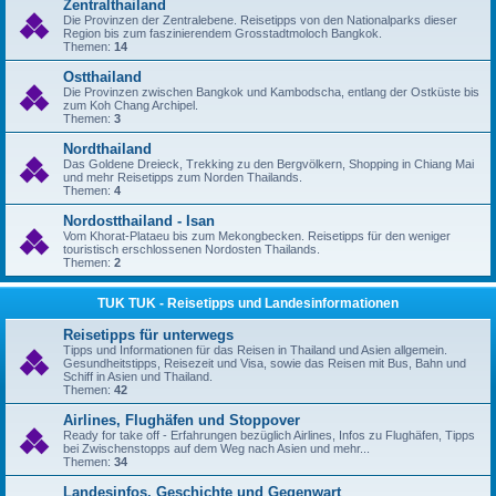
Zentralthailand
Die Provinzen der Zentralebene. Reisetipps von den Nationalparks dieser
Region bis zum faszinierendem Grosstadtmoloch Bangkok.
Themen:
14
Ostthailand
Die Provinzen zwischen Bangkok und Kambodscha, entlang der Ostküste bis
zum Koh Chang Archipel.
Themen:
3
Nordthailand
Das Goldene Dreieck, Trekking zu den Bergvölkern, Shopping in Chiang Mai
und mehr Reisetipps zum Norden Thailands.
Themen:
4
Nordostthailand - Isan
Vom Khorat-Plataeu bis zum Mekongbecken. Reisetipps für den weniger
touristisch erschlossenen Nordosten Thailands.
Themen:
2
TUK TUK - Reisetipps und Landesinformationen
Reisetipps für unterwegs
Tipps und Informationen für das Reisen in Thailand und Asien allgemein.
Gesundheitstipps, Reisezeit und Visa, sowie das Reisen mit Bus, Bahn und
Schiff in Asien und Thailand.
Themen:
42
Airlines, Flughäfen und Stoppover
Ready for take off - Erfahrungen bezüglich Airlines, Infos zu Flughäfen, Tipps
bei Zwischenstopps auf dem Weg nach Asien und mehr...
Themen:
34
Landesinfos, Geschichte und Gegenwart