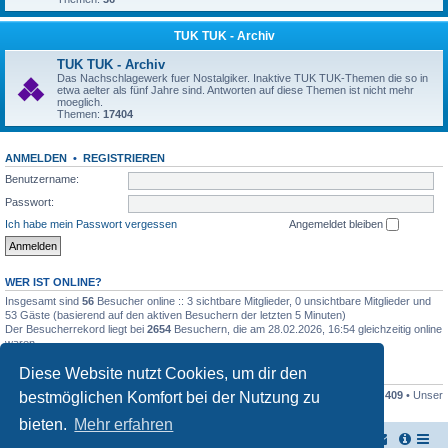
TUK TUK - Archiv
TUK TUK - Archiv
Das Nachschlagewerk fuer Nostalgiker. Inaktive TUK TUK-Themen die so in
etwa aelter als fünf Jahre sind. Antworten auf diese Themen ist nicht mehr
moeglich.
Themen:
17404
ANMELDEN
•
REGISTRIEREN
Benutzername:
Passwort:
Ich habe mein Passwort vergessen
Angemeldet bleiben
WER IST ONLINE?
Insgesamt sind
56
Besucher online :: 3 sichtbare Mitglieder, 0 unsichtbare Mitglieder und
53 Gäste (basierend auf den aktiven Besuchern der letzten 5 Minuten)
Der Besucherrekord liegt bei
2654
Besuchern, die am 28.02.2026, 16:54 gleichzeitig online
waren.
Diese Website nutzt Cookies, um dir den
STATISTIK
bestmöglichen Komfort bei der Nutzung zu
Beiträge insgesamt
161446
• Themen insgesamt
17948
• Mitglieder insgesamt
409
• Unser
neuestes Mitglied:
Stefan2812
bieten.
Mehr erfahren
TUK TUK Thailand Reisetipps
Foren-Übersicht