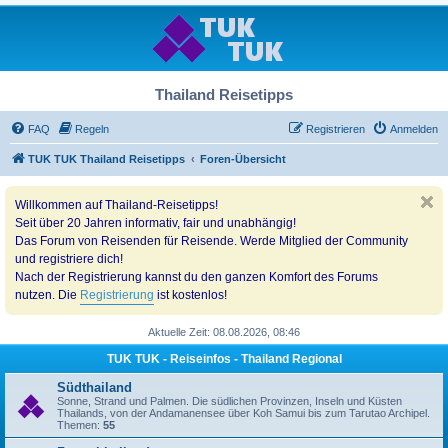
Thailand Reisetipps
FAQ
Regeln
Registrieren
Anmelden
TUK TUK Thailand Reisetipps
Foren-Übersicht
Willkommen auf Thailand-Reisetipps!
Seit über 20 Jahren informativ, fair und unabhängig!
Das Forum von Reisenden für Reisende. Werde Mitglied der Community
und registriere dich!
Nach der Registrierung kannst du den ganzen Komfort des Forums
nutzen. Die
Registrierung
ist kostenlos!
Aktuelle Zeit: 08.08.2026, 08:46
TUK TUK - Reiseinfos - Thailand Regional
Südthailand
Sonne, Strand und Palmen. Die südlichen Provinzen, Inseln und Küsten
Thailands, von der Andamanensee über Koh Samui bis zum Tarutao Archipel.
Themen:
55