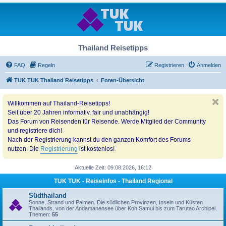
Thailand Reisetipps
FAQ
Regeln
Registrieren
Anmelden
TUK TUK Thailand Reisetipps
Foren-Übersicht
Willkommen auf Thailand-Reisetipps!
Seit über 20 Jahren informativ, fair und unabhängig!
Das Forum von Reisenden für Reisende. Werde Mitglied der Community
und registriere dich!
Nach der Registrierung kannst du den ganzen Komfort des Forums
nutzen. Die
Registrierung
ist kostenlos!
Aktuelle Zeit: 09.08.2026, 16:12
TUK TUK - Reiseinfos - Thailand Regional
Südthailand
Sonne, Strand und Palmen. Die südlichen Provinzen, Inseln und Küsten
Thailands, von der Andamanensee über Koh Samui bis zum Tarutao Archipel.
Themen:
55