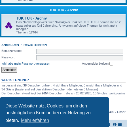
TUK TUK - Archiv
TUK TUK - Archiv
Das Nachschlagewerk fuer Nostalgiker. Inaktive TUK TUK-Themen die so in
etwa aelter als fünf Jahre sind. Antworten auf diese Themen ist nicht mehr
moeglich.
Themen:
17404
ANMELDEN
•
REGISTRIEREN
Benutzername:
Passwort:
Ich habe mein Passwort vergessen
Angemeldet bleiben
WER IST ONLINE?
Insgesamt sind
38
Besucher online :: 4 sichtbare Mitglieder, 0 unsichtbare Mitglieder und
34 Gäste (basierend auf den aktiven Besuchern der letzten 5 Minuten)
Der Besucherrekord liegt bei
2654
Besuchern, die am 28.02.2026, 16:54 gleichzeitig online
waren.
Diese Website nutzt Cookies, um dir den
STATISTIK
bestmöglichen Komfort bei der Nutzung zu
Beiträge insgesamt
161446
• Themen insgesamt
17948
• Mitglieder insgesamt
409
• Unser
neuestes Mitglied:
Stefan2812
bieten.
Mehr erfahren
TUK TUK Thailand Reisetipps
Foren-Übersicht