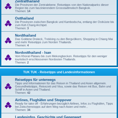
Zentralthailand
Die Provinzen der Zentralebene. Reisetipps von den Nationalparks dieser
Region bis zum faszinierendem Grosstadtmoloch Bangkok.
Themen:
14
Ostthailand
Die Provinzen zwischen Bangkok und Kambodscha, entlang der Ostküste bis
zum Koh Chang Archipel.
Themen:
3
Nordthailand
Das Goldene Dreieck, Trekking zu den Bergvölkern, Shopping in Chiang Mai
und mehr Reisetipps zum Norden Thailands.
Themen:
4
Nordostthailand - Isan
Vom Khorat-Plataeu bis zum Mekongbecken. Reisetipps für den weniger
touristisch erschlossenen Nordosten Thailands.
Themen:
2
TUK TUK - Reisetipps und Landesinformationen
Reisetipps für unterwegs
Tipps und Informationen für das Reisen in Thailand und Asien allgemein.
Gesundheitstipps, Reisezeit und Visa, sowie das Reisen mit Bus, Bahn und
Schiff in Asien und Thailand.
Themen:
42
Airlines, Flughäfen und Stoppover
Ready for take off - Erfahrungen bezüglich Airlines, Infos zu Flughäfen, Tipps
bei Zwischenstopps auf dem Weg nach Asien und mehr...
Themen:
34
Landesinfos, Geschichte und Gegenwart