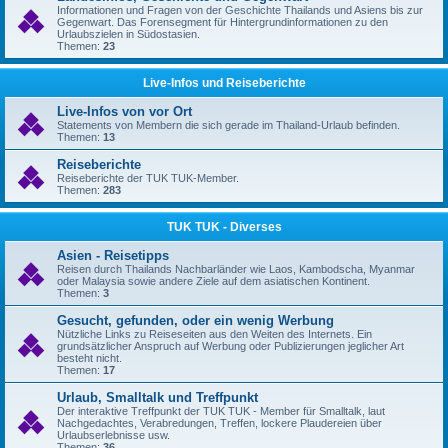
Informationen und Fragen von der Geschichte Thailands und Asiens bis zur
Gegenwart. Das Forensegment für Hintergrundinformationen zu den
Urlaubszielen in Südostasien.
Themen:
23
Live-Infos und Reiseberichte
Live-Infos von vor Ort
Statements von Membern die sich gerade im Thailand-Urlaub befinden.
Themen:
13
Reiseberichte
Reiseberichte der TUK TUK-Member.
Themen:
283
TUK TUK - Diverses
Asien - Reisetipps
Reisen durch Thailands Nachbarländer wie Laos, Kambodscha, Myanmar
oder Malaysia sowie andere Ziele auf dem asiatischen Kontinent.
Themen:
3
Gesucht, gefunden, oder ein wenig Werbung
Nützliche Links zu Reiseseiten aus den Weiten des Internets. Ein
grundsätzlicher Anspruch auf Werbung oder Publizierungen jeglicher Art
besteht nicht.
Themen:
17
Urlaub, Smalltalk und Treffpunkt
Der interaktive Treffpunkt der TUK TUK - Member für Smalltalk, laut
Nachgedachtes, Verabredungen, Treffen, lockere Plaudereien über
Urlaubserlebnisse usw.
Themen:
36