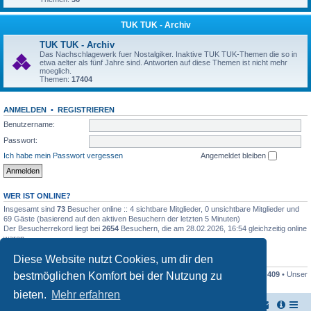
TUK TUK - Archiv
TUK TUK - Archiv
Das Nachschlagewerk fuer Nostalgiker. Inaktive TUK TUK-Themen die so in
etwa aelter als fünf Jahre sind. Antworten auf diese Themen ist nicht mehr
moeglich.
Themen:
17404
ANMELDEN
•
REGISTRIEREN
Benutzername:
Passwort:
Ich habe mein Passwort vergessen
Angemeldet bleiben
WER IST ONLINE?
Insgesamt sind
73
Besucher online :: 4 sichtbare Mitglieder, 0 unsichtbare Mitglieder und
69 Gäste (basierend auf den aktiven Besuchern der letzten 5 Minuten)
Der Besucherrekord liegt bei
2654
Besuchern, die am 28.02.2026, 16:54 gleichzeitig online
waren.
Diese Website nutzt Cookies, um dir den
STATISTIK
bestmöglichen Komfort bei der Nutzung zu
Beiträge insgesamt
161446
• Themen insgesamt
17948
• Mitglieder insgesamt
409
• Unser
neuestes Mitglied:
Stefan2812
bieten.
Mehr erfahren
TUK TUK Thailand Reisetipps
Foren-Übersicht