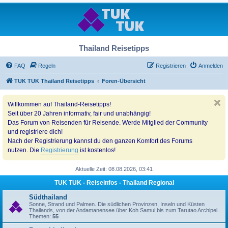
Thailand Reisetipps
FAQ
Regeln
Registrieren
Anmelden
TUK TUK Thailand Reisetipps
Foren-Übersicht
Willkommen auf Thailand-Reisetipps!
Seit über 20 Jahren informativ, fair und unabhängig!
Das Forum von Reisenden für Reisende. Werde Mitglied der Community
und registriere dich!
Nach der Registrierung kannst du den ganzen Komfort des Forums
nutzen. Die
Registrierung
ist kostenlos!
Aktuelle Zeit: 08.08.2026, 03:41
TUK TUK - Reiseinfos - Thailand Regional
Südthailand
Sonne, Strand und Palmen. Die südlichen Provinzen, Inseln und Küsten
Thailands, von der Andamanensee über Koh Samui bis zum Tarutao Archipel.
Themen:
55