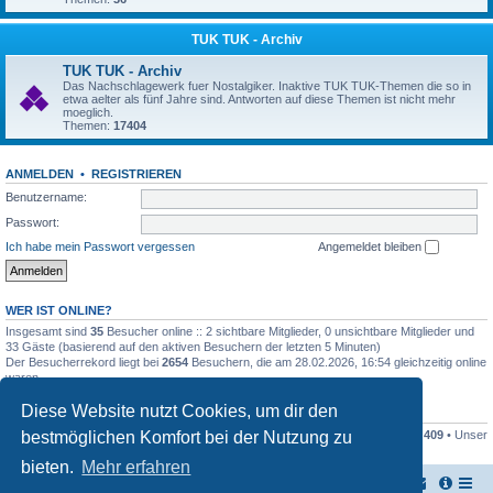
TUK TUK - Archiv
TUK TUK - Archiv
Das Nachschlagewerk fuer Nostalgiker. Inaktive TUK TUK-Themen die so in
etwa aelter als fünf Jahre sind. Antworten auf diese Themen ist nicht mehr
moeglich.
Themen:
17404
ANMELDEN
•
REGISTRIEREN
Benutzername:
Passwort:
Ich habe mein Passwort vergessen
Angemeldet bleiben
WER IST ONLINE?
Insgesamt sind
35
Besucher online :: 2 sichtbare Mitglieder, 0 unsichtbare Mitglieder und
33 Gäste (basierend auf den aktiven Besuchern der letzten 5 Minuten)
Der Besucherrekord liegt bei
2654
Besuchern, die am 28.02.2026, 16:54 gleichzeitig online
waren.
Diese Website nutzt Cookies, um dir den
STATISTIK
bestmöglichen Komfort bei der Nutzung zu
Beiträge insgesamt
161445
• Themen insgesamt
17948
• Mitglieder insgesamt
409
• Unser
neuestes Mitglied:
Stefan2812
bieten.
Mehr erfahren
TUK TUK Thailand Reisetipps
Foren-Übersicht