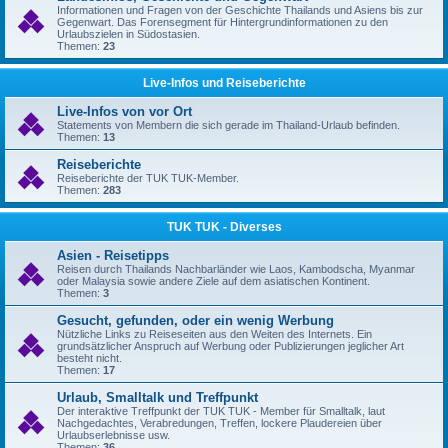
Informationen und Fragen von der Geschichte Thailands und Asiens bis zur
Gegenwart. Das Forensegment für Hintergrundinformationen zu den
Urlaubszielen in Südostasien.
Themen:
23
Live-Infos und Reiseberichte
Live-Infos von vor Ort
Statements von Membern die sich gerade im Thailand-Urlaub befinden.
Themen:
13
Reiseberichte
Reiseberichte der TUK TUK-Member.
Themen:
283
TUK TUK - Diverses
Asien - Reisetipps
Reisen durch Thailands Nachbarländer wie Laos, Kambodscha, Myanmar
oder Malaysia sowie andere Ziele auf dem asiatischen Kontinent.
Themen:
3
Gesucht, gefunden, oder ein wenig Werbung
Nützliche Links zu Reiseseiten aus den Weiten des Internets. Ein
grundsätzlicher Anspruch auf Werbung oder Publizierungen jeglicher Art
besteht nicht.
Themen:
17
Urlaub, Smalltalk und Treffpunkt
Der interaktive Treffpunkt der TUK TUK - Member für Smalltalk, laut
Nachgedachtes, Verabredungen, Treffen, lockere Plaudereien über
Urlaubserlebnisse usw.
Themen:
36