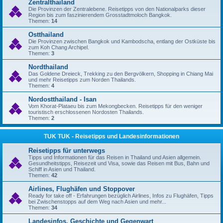
Zentralthailand
Die Provinzen der Zentralebene. Reisetipps von den Nationalparks dieser
Region bis zum faszinierendem Grosstadtmoloch Bangkok.
Themen:
14
Ostthailand
Die Provinzen zwischen Bangkok und Kambodscha, entlang der Ostküste bis
zum Koh Chang Archipel.
Themen:
3
Nordthailand
Das Goldene Dreieck, Trekking zu den Bergvölkern, Shopping in Chiang Mai
und mehr Reisetipps zum Norden Thailands.
Themen:
4
Nordostthailand - Isan
Vom Khorat-Plataeu bis zum Mekongbecken. Reisetipps für den weniger
touristisch erschlossenen Nordosten Thailands.
Themen:
2
TUK TUK - Reisetipps und Landesinformationen
Reisetipps für unterwegs
Tipps und Informationen für das Reisen in Thailand und Asien allgemein.
Gesundheitstipps, Reisezeit und Visa, sowie das Reisen mit Bus, Bahn und
Schiff in Asien und Thailand.
Themen:
42
Airlines, Flughäfen und Stoppover
Ready for take off - Erfahrungen bezüglich Airlines, Infos zu Flughäfen, Tipps
bei Zwischenstopps auf dem Weg nach Asien und mehr...
Themen:
34
Landesinfos, Geschichte und Gegenwart