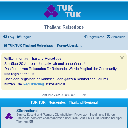
Thailand Reisetipps
FAQ
Regeln
Registrieren
Anmelden
TUK TUK Thailand Reisetipps
Foren-Übersicht
Willkommen auf Thailand-Reisetipps!
Seit über 20 Jahren informativ, fair und unabhängig!
Das Forum von Reisenden für Reisende. Werde Mitglied der Community
und registriere dich!
Nach der Registrierung kannst du den ganzen Komfort des Forums
nutzen. Die
Registrierung
ist kostenlos!
Aktuelle Zeit: 06.08.2026, 13:29
TUK TUK - Reiseinfos - Thailand Regional
Südthailand
Sonne, Strand und Palmen. Die südlichen Provinzen, Inseln und Küsten
Thailands, von der Andamanensee über Koh Samui bis zum Tarutao Archipel.
Themen:
55