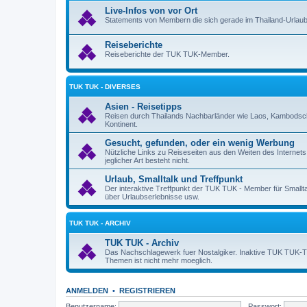
Live-Infos von vor Ort
Statements von Membern die sich gerade im Thailand-Urlaub
Reiseberichte
Reiseberichte der TUK TUK-Member.
TUK TUK - DIVERSES
Asien - Reisetipps
Reisen durch Thailands Nachbarländer wie Laos, Kambodsch
Kontinent.
Gesucht, gefunden, oder ein wenig Werbung
Nützliche Links zu Reiseseiten aus den Weiten des Internet
jeglicher Art besteht nicht.
Urlaub, Smalltalk und Treffpunkt
Der interaktive Treffpunkt der TUK TUK - Member für Smallt
über Urlaubserlebnisse usw.
TUK TUK - ARCHIV
TUK TUK - Archiv
Das Nachschlagewerk fuer Nostalgiker. Inaktive TUK TUK-Them
Themen ist nicht mehr moeglich.
ANMELDEN
•
REGISTRIEREN
Benutzername:
Passwort: