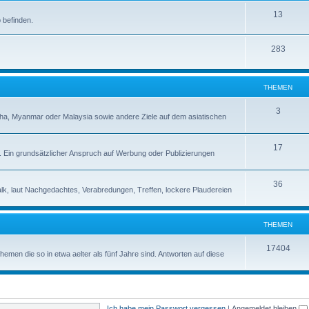
13
 befinden.
283
THEMEN
3
a, Myanmar oder Malaysia sowie andere Ziele auf dem asiatischen
17
s. Ein grundsätzlicher Anspruch auf Werbung oder Publizierungen
36
alk, laut Nachgedachtes, Verabredungen, Treffen, lockere Plaudereien
THEMEN
17404
en die so in etwa aelter als fünf Jahre sind. Antworten auf diese
Ich habe mein Passwort vergessen
|
Angemeldet bleiben