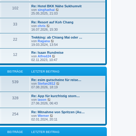
u
e
Re: Hotel BKK Nähe Sukhumvit
102
s
N
von
singhathai
t
e
25.05.2025, 21:03
e
u
r
e
Re: Resort auf Koh Chang
B
33
s
N
von
chris
e
t
e
16.07.2026, 15:30
i
e
u
t
r
e
r
Trekking: ab Chiang Mai oder …
B
22
s
a
N
von
Ragana
e
t
g
e
19.03.2024, 13:54
i
e
u
t
r
e
Re: Isaan Rundreise
r
12
B
s
N
von
Alfred24
a
e
t
e
02.11.2023, 10:47
g
i
e
u
t
r
e
r
B
s
BEITRÄGE
LETZTER BEITRAG
a
e
t
g
i
e
Re: esim gutscheine für reise…
t
r
539
N
von
Stefan2812
r
B
e
07.08.2026, 18:19
a
e
u
g
i
e
Re: App für kurzfristig storn…
t
328
s
N
von
iason
r
t
e
27.06.2026, 06:43
a
e
u
g
r
e
Re: Mitnahme von Spritzen (Au…
B
254
s
N
von
Werner
e
t
e
02.01.2024, 20:11
i
e
u
t
r
e
r
B
s
a
BEITRÄGE
LETZTER BEITRAG
e
t
g
i