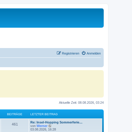
Registrieren
Anmelden
Aktuelle Zeit: 08.08.2026, 03:24
BEITRÄGE
LETZTER BEITRAG
Re: Insel-Hopping Sommerferie…
461
N
von
Werner
e
03.08.2026, 16:28