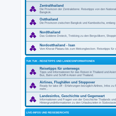
Zentralthailand
Die Provinzen der Zentralebene. Reisetipps von den Nation
Bangkok.
Ostthailand
Die Provinzen zwischen Bangkok und Kambodscha, entlang 
Nordthailand
Das Goldene Dreieck, Trekking zu den Bergvölkern, Shoppin
Nordostthailand - Isan
Vom Khorat-Plataeu bis zum Mekongbecken. Reisetipps für d
TUK TUK - REISETIPPS UND LANDESINFORMATIONEN
Reisetipps für unterwegs
Tipps und Informationen für das Reisen in Thailand und Asie
Bus, Bahn und Schiff in Asien und Thailand.
Airlines, Flughäfen und Stoppover
Ready for take off - Erfahrungen bezüglich Airlines, Infos 
mehr...
Landesinfos, Geschichte und Gegenwart
Informationen und Fragen von der Geschichte Thailands un
Hintergrundinformationen zu den Urlaubszielen in Südostasie
LIVE-INFOS UND REISEBERICHTE