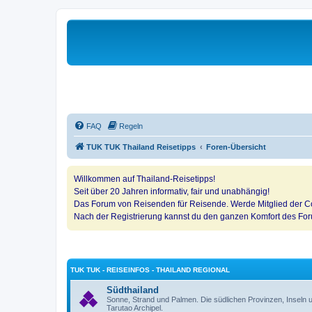
FAQ
Regeln
TUK TUK Thailand Reisetipps
Foren-Übersicht
Willkommen auf Thailand-Reisetipps!
Seit über 20 Jahren informativ, fair und unabhängig!
Das Forum von Reisenden für Reisende. Werde Mitglied der Co
Nach der Registrierung kannst du den ganzen Komfort des Fo
TUK TUK - REISEINFOS - THAILAND REGIONAL
Südthailand
Sonne, Strand und Palmen. Die südlichen Provinzen, Insel
Tarutao Archipel.