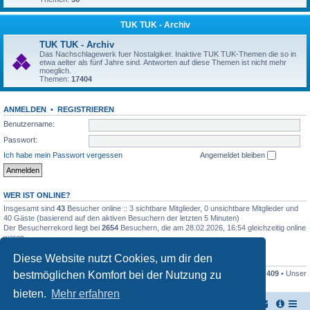
TUK TUK - Archiv
TUK TUK - Archiv
Das Nachschlagewerk fuer Nostalgiker. Inaktive TUK TUK-Themen die so in
etwa aelter als fünf Jahre sind. Antworten auf diese Themen ist nicht mehr
moeglich.
Themen:
17404
ANMELDEN
•
REGISTRIEREN
Benutzername:
Passwort:
Ich habe mein Passwort vergessen
Angemeldet bleiben
WER IST ONLINE?
Insgesamt sind
43
Besucher online :: 3 sichtbare Mitglieder, 0 unsichtbare Mitglieder und
40 Gäste (basierend auf den aktiven Besuchern der letzten 5 Minuten)
Der Besucherrekord liegt bei
2654
Besuchern, die am 28.02.2026, 16:54 gleichzeitig online
waren.
Diese Website nutzt Cookies, um dir den
STATISTIK
bestmöglichen Komfort bei der Nutzung zu
Beiträge insgesamt
161446
• Themen insgesamt
17948
• Mitglieder insgesamt
409
• Unser
neuestes Mitglied:
Stefan2812
bieten.
Mehr erfahren
TUK TUK Thailand Reisetipps
Foren-Übersicht