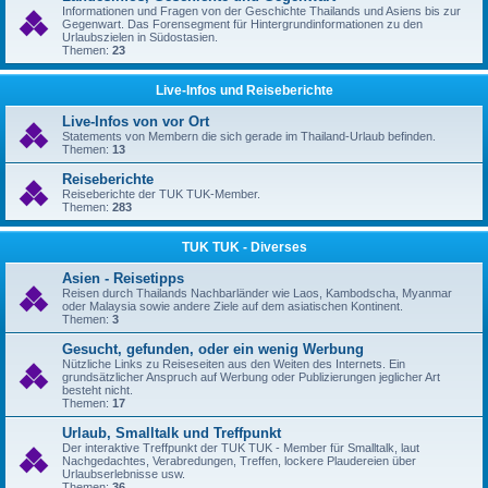
Informationen und Fragen von der Geschichte Thailands und Asiens bis zur
Gegenwart. Das Forensegment für Hintergrundinformationen zu den
Urlaubszielen in Südostasien.
Themen:
23
Live-Infos und Reiseberichte
Live-Infos von vor Ort
Statements von Membern die sich gerade im Thailand-Urlaub befinden.
Themen:
13
Reiseberichte
Reiseberichte der TUK TUK-Member.
Themen:
283
TUK TUK - Diverses
Asien - Reisetipps
Reisen durch Thailands Nachbarländer wie Laos, Kambodscha, Myanmar
oder Malaysia sowie andere Ziele auf dem asiatischen Kontinent.
Themen:
3
Gesucht, gefunden, oder ein wenig Werbung
Nützliche Links zu Reiseseiten aus den Weiten des Internets. Ein
grundsätzlicher Anspruch auf Werbung oder Publizierungen jeglicher Art
besteht nicht.
Themen:
17
Urlaub, Smalltalk und Treffpunkt
Der interaktive Treffpunkt der TUK TUK - Member für Smalltalk, laut
Nachgedachtes, Verabredungen, Treffen, lockere Plaudereien über
Urlaubserlebnisse usw.
Themen:
36