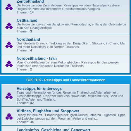
Zentralthailand
Die Provinzen der Zentralebene. Reisetipps von den Nationalparks dieser
Region bis zum faszinierendem Grosstadtmoloch Bangkok.
Themen:
14
Ostthailand
Die Provinzen zwischen Bangkok und Kambodscha, entlang der Ostküste bis
zum Koh Chang Archipel.
Themen:
3
Nordthailand
Das Goldene Dreieck, Trekking zu den Bergvölkern, Shopping in Chiang Mai
und mehr Reisetipps zum Norden Thailands.
Themen:
4
Nordostthailand - Isan
Vom Khorat-Plataeu bis zum Mekongbecken. Reisetipps für den weniger
touristisch erschlossenen Nordosten Thailands.
Themen:
2
TUK TUK - Reisetipps und Landesinformationen
Reisetipps für unterwegs
Tipps und Informationen für das Reisen in Thailand und Asien allgemein.
Gesundheitstipps, Reisezeit und Visa, sowie das Reisen mit Bus, Bahn und
Schiff in Asien und Thailand.
Themen:
42
Airlines, Flughäfen und Stoppover
Ready for take off - Erfahrungen bezüglich Airlines, Infos zu Flughäfen, Tipps
bei Zwischenstopps auf dem Weg nach Asien und mehr...
Themen:
34
Landesinfos, Geschichte und Gegenwart