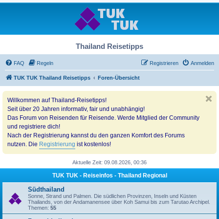
Thailand Reisetipps
FAQ
Regeln
Registrieren
Anmelden
TUK TUK Thailand Reisetipps
Foren-Übersicht
Willkommen auf Thailand-Reisetipps!
Seit über 20 Jahren informativ, fair und unabhängig!
Das Forum von Reisenden für Reisende. Werde Mitglied der Community
und registriere dich!
Nach der Registrierung kannst du den ganzen Komfort des Forums
nutzen. Die
Registrierung
ist kostenlos!
Aktuelle Zeit: 09.08.2026, 00:36
TUK TUK - Reiseinfos - Thailand Regional
Südthailand
Sonne, Strand und Palmen. Die südlichen Provinzen, Inseln und Küsten
Thailands, von der Andamanensee über Koh Samui bis zum Tarutao Archipel.
Themen:
55