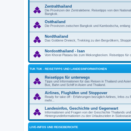
Zentralthailand
Die Provinzen der Zentralebene. Reisetipps von den Nation
Bangkok.
Ostthailand
Die Provinzen zwischen Bangkok und Kambodscha, entlang 
Nordthailand
Das Goldene Dreieck, Trekking zu den Bergvölkern, Shoppin
Nordostthailand - Isan
Vom Khorat-Plataeu bis zum Mekongbecken. Reisetipps für d
TUK TUK - REISETIPPS UND LANDESINFORMATIONEN
Reisetipps für unterwegs
Tipps und Informationen für das Reisen in Thailand und Asie
Bus, Bahn und Schiff in Asien und Thailand.
Airlines, Flughäfen und Stoppover
Ready for take off - Erfahrungen bezüglich Airlines, Infos 
mehr...
Landesinfos, Geschichte und Gegenwart
Informationen und Fragen von der Geschichte Thailands un
Hintergrundinformationen zu den Urlaubszielen in Südostasie
LIVE-INFOS UND REISEBERICHTE