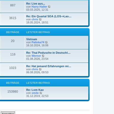
e
t
Re: Live aus...
r
887
r
N
von
Harry Haller
B
a
e
03.03.2025, 12:31
e
g
u
i
e
Re: Ein Quartal SOA (LOS->Lao…
t
3615
s
N
von
chris
r
t
e
18.05.2024, 18:51
a
e
u
g
r
e
B
s
BEITRÄGE
LETZTER BEITRAG
e
t
i
e
Vietnam
t
r
20
N
von
Palinka74
r
B
e
16.10.2024, 16:06
a
e
u
g
i
e
Re: Thai Podusche in Deutschl…
t
116
s
N
von
Werner
r
t
e
01.08.2026, 23:54
a
e
u
g
r
e
Re: Hat jemand Erfahrungen mi…
B
1023
s
N
von
chris
e
t
e
06.08.2026, 09:53
i
e
u
t
r
e
r
B
s
a
BEITRÄGE
LETZTER BEITRAG
e
t
g
i
e
t
Re: Lom Kao
r
153980
r
N
von
smile
B
a
e
31.12.2019, 22:53
e
g
u
i
e
t
s
r
t
a
e
g