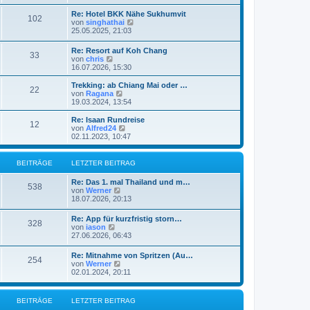
u
e
Re: Hotel BKK Nähe Sukhumvit
102
s
N
von
singhathai
t
e
25.05.2025, 21:03
e
u
r
e
Re: Resort auf Koh Chang
B
33
s
N
von
chris
e
t
e
16.07.2026, 15:30
i
e
u
t
r
e
r
Trekking: ab Chiang Mai oder …
B
22
s
a
N
von
Ragana
e
t
g
e
19.03.2024, 13:54
i
e
u
t
r
e
Re: Isaan Rundreise
r
12
B
s
N
von
Alfred24
a
e
t
e
02.11.2023, 10:47
g
i
e
u
t
r
e
r
B
s
BEITRÄGE
LETZTER BEITRAG
a
e
t
g
i
e
Re: Das 1. mal Thailand und m…
t
r
538
N
von
Werner
r
B
e
18.07.2026, 20:13
a
e
u
g
i
e
Re: App für kurzfristig storn…
t
328
s
N
von
iason
r
t
e
27.06.2026, 06:43
a
e
u
g
r
e
Re: Mitnahme von Spritzen (Au…
B
254
s
N
von
Werner
e
t
e
02.01.2024, 20:11
i
e
u
t
r
e
r
B
s
a
BEITRÄGE
LETZTER BEITRAG
e
t
g
i