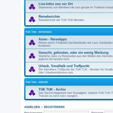
Live-Infos von vor Ort
Statements von Membern die sich gerade im Thailand-Urlaub
Reiseberichte
Reiseberichte der TUK TUK-Member.
TUK TUK - DIVERSES
Asien - Reisetipps
Reisen durch Thailands Nachbarländer wie Laos, Kambodsch
Kontinent.
Gesucht, gefunden, oder ein wenig Werbung
Nützliche Links zu Reiseseiten aus den Weiten des Internet
jeglicher Art besteht nicht.
Urlaub, Smalltalk und Treffpunkt
Der interaktive Treffpunkt der TUK TUK - Member für Smallt
über Urlaubserlebnisse usw.
TUK TUK - ARCHIV
TUK TUK - Archiv
Das Nachschlagewerk fuer Nostalgiker. Inaktive TUK TUK-Them
Themen ist nicht mehr moeglich.
ANMELDEN
•
REGISTRIEREN
Benutzername:
Passwort: