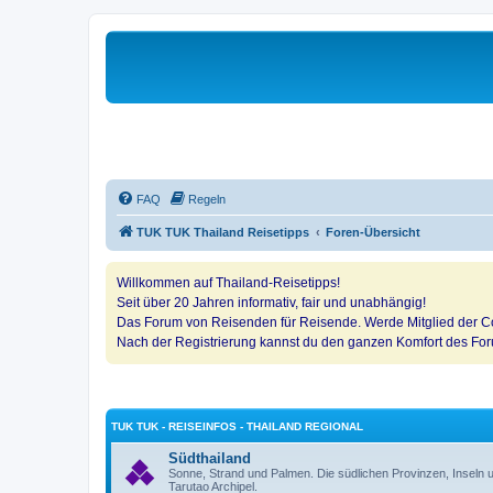
FAQ
Regeln
TUK TUK Thailand Reisetipps
Foren-Übersicht
Willkommen auf Thailand-Reisetipps!
Seit über 20 Jahren informativ, fair und unabhängig!
Das Forum von Reisenden für Reisende. Werde Mitglied der Co
Nach der Registrierung kannst du den ganzen Komfort des Fo
TUK TUK - REISEINFOS - THAILAND REGIONAL
Südthailand
Sonne, Strand und Palmen. Die südlichen Provinzen, Insel
Tarutao Archipel.