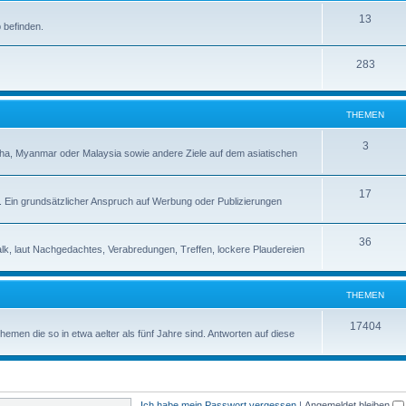
13
 befinden.
283
THEMEN
3
a, Myanmar oder Malaysia sowie andere Ziele auf dem asiatischen
17
s. Ein grundsätzlicher Anspruch auf Werbung oder Publizierungen
36
alk, laut Nachgedachtes, Verabredungen, Treffen, lockere Plaudereien
THEMEN
17404
en die so in etwa aelter als fünf Jahre sind. Antworten auf diese
Ich habe mein Passwort vergessen
|
Angemeldet bleiben