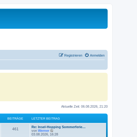
Registrieren
Anmelden
Aktuelle Zeit: 06.08.2026, 21:20
BEITRÄGE
LETZTER BEITRAG
Re: Insel-Hopping Sommerferie…
461
N
von
Werner
e
03.08.2026, 16:28