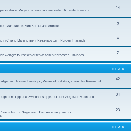
14
alparks dieser Region bis zum faszinierendem Grosstadtmoloch
3
der Ostküste bis zum Koh Chang Archipel.
4
g in Chiang Mai und mehr Reisetipps zum Norden Thailands.
2
en weniger touristisch erschlossenen Nordosten Thailands.
THEMEN
42
n allgemein. Gesundheitstipps, Reisezeit und Visa, sowie das Reisen mit
34
zu Flughäfen, Tipps bei Zwischenstopps auf dem Weg nach Asien und
23
d Asiens bis zur Gegenwart. Das Forensegment für
n.
THEMEN