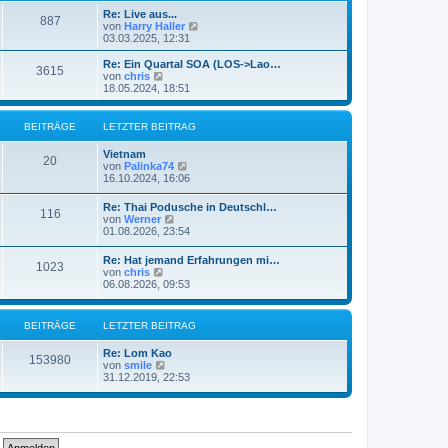
e
t
Re: Live aus...
r
887
r
N
von
Harry Haller
B
a
e
03.03.2025, 12:31
e
g
u
i
e
Re: Ein Quartal SOA (LOS->Lao…
t
3615
s
N
von
chris
r
t
e
18.05.2024, 18:51
a
e
u
g
r
e
B
s
BEITRÄGE
LETZTER BEITRAG
e
t
i
e
Vietnam
t
r
20
N
von
Palinka74
r
B
e
16.10.2024, 16:06
a
e
u
g
i
e
Re: Thai Podusche in Deutschl…
t
116
s
N
von
Werner
r
t
e
01.08.2026, 23:54
a
e
u
g
r
e
Re: Hat jemand Erfahrungen mi…
B
1023
s
N
von
chris
e
t
e
06.08.2026, 09:53
i
e
u
t
r
e
r
B
s
a
BEITRÄGE
LETZTER BEITRAG
e
t
g
i
e
t
Re: Lom Kao
r
153980
r
N
von
smile
B
a
e
31.12.2019, 22:53
e
g
u
i
e
t
s
r
t
a
e
g