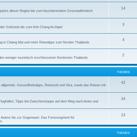
14
alparks dieser Region bis zum faszinierendem Grosstadtmoloch
3
der Ostküste bis zum Koh Chang Archipel.
4
g in Chiang Mai und mehr Reisetipps zum Norden Thailands.
2
en weniger touristisch erschlossenen Nordosten Thailands.
THEMEN
42
n allgemein. Gesundheitstipps, Reisezeit und Visa, sowie das Reisen mit
34
zu Flughäfen, Tipps bei Zwischenstopps auf dem Weg nach Asien und
23
d Asiens bis zur Gegenwart. Das Forensegment für
n.
THEMEN