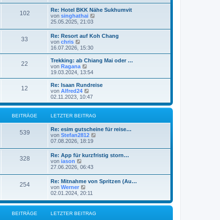
u
e
Re: Hotel BKK Nähe Sukhumvit
102
s
N
von
singhathai
t
e
25.05.2025, 21:03
e
u
r
e
Re: Resort auf Koh Chang
B
33
s
N
von
chris
e
t
e
16.07.2026, 15:30
i
e
u
t
r
e
r
Trekking: ab Chiang Mai oder …
B
22
s
a
N
von
Ragana
e
t
g
e
19.03.2024, 13:54
i
e
u
t
r
e
Re: Isaan Rundreise
r
12
B
s
N
von
Alfred24
a
e
t
e
02.11.2023, 10:47
g
i
e
u
t
r
e
r
B
s
BEITRÄGE
LETZTER BEITRAG
a
e
t
g
i
e
Re: esim gutscheine für reise…
t
r
539
N
von
Stefan2812
r
B
e
07.08.2026, 18:19
a
e
u
g
i
e
Re: App für kurzfristig storn…
t
328
s
N
von
iason
r
t
e
27.06.2026, 06:43
a
e
u
g
r
e
Re: Mitnahme von Spritzen (Au…
B
254
s
N
von
Werner
e
t
e
02.01.2024, 20:11
i
e
u
t
r
e
r
B
s
a
BEITRÄGE
LETZTER BEITRAG
e
t
g
i