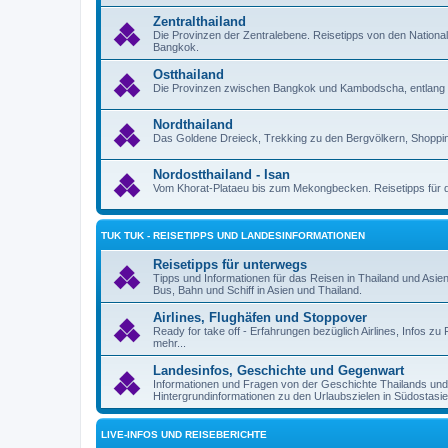
Zentralthailand
Die Provinzen der Zentralebene. Reisetipps von den Nation
Bangkok.
Ostthailand
Die Provinzen zwischen Bangkok und Kambodscha, entlang 
Nordthailand
Das Goldene Dreieck, Trekking zu den Bergvölkern, Shoppin
Nordostthailand - Isan
Vom Khorat-Plataeu bis zum Mekongbecken. Reisetipps für d
TUK TUK - REISETIPPS UND LANDESINFORMATIONEN
Reisetipps für unterwegs
Tipps und Informationen für das Reisen in Thailand und Asie
Bus, Bahn und Schiff in Asien und Thailand.
Airlines, Flughäfen und Stoppover
Ready for take off - Erfahrungen bezüglich Airlines, Infos 
mehr...
Landesinfos, Geschichte und Gegenwart
Informationen und Fragen von der Geschichte Thailands un
Hintergrundinformationen zu den Urlaubszielen in Südostasie
LIVE-INFOS UND REISEBERICHTE