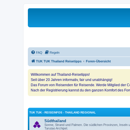
FAQ
Regeln
TUK TUK Thailand Reisetipps
Foren-Übersicht
Willkommen auf Thailand-Reisetipps!
Seit über 20 Jahren informativ, fair und unabhängig!
Das Forum von Reisenden für Reisende. Werde Mitglied der Co
Nach der Registrierung kannst du den ganzen Komfort des Fo
TUK TUK - REISEINFOS - THAILAND REGIONAL
Südthailand
Sonne, Strand und Palmen. Die südlichen Provinzen, Insel
Tarutao Archipel.