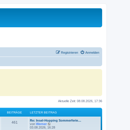
Registrieren
Anmelden
Aktuelle Zeit: 08.08.2026, 17:36
BEITRÄGE
LETZTER BEITRAG
Re: Insel-Hopping Sommerferie…
461
N
von
Werner
e
03.08.2026, 16:28