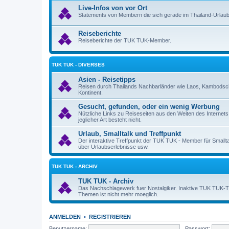
Live-Infos von vor Ort
Statements von Membern die sich gerade im Thailand-Urlaub
Reiseberichte
Reiseberichte der TUK TUK-Member.
TUK TUK - DIVERSES
Asien - Reisetipps
Reisen durch Thailands Nachbarländer wie Laos, Kambodsch
Kontinent.
Gesucht, gefunden, oder ein wenig Werbung
Nützliche Links zu Reiseseiten aus den Weiten des Internet
jeglicher Art besteht nicht.
Urlaub, Smalltalk und Treffpunkt
Der interaktive Treffpunkt der TUK TUK - Member für Smallt
über Urlaubserlebnisse usw.
TUK TUK - ARCHIV
TUK TUK - Archiv
Das Nachschlagewerk fuer Nostalgiker. Inaktive TUK TUK-Them
Themen ist nicht mehr moeglich.
ANMELDEN
•
REGISTRIEREN
Benutzername:
Passwort: