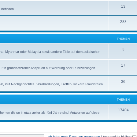
13
 befinden.
283
THEMEN
3
a, Myanmar oder Malaysia sowie andere Ziele auf dem asiatischen
17
s. Ein grundsätzlicher Anspruch auf Werbung oder Publizierungen
36
alk, laut Nachgedachtes, Verabredungen, Treffen, lockere Plaudereien
THEMEN
17404
en die so in etwa aelter als fünf Jahre sind. Antworten auf diese
Ich habe mein Passwort vergessen
|
Angemeldet bleiben