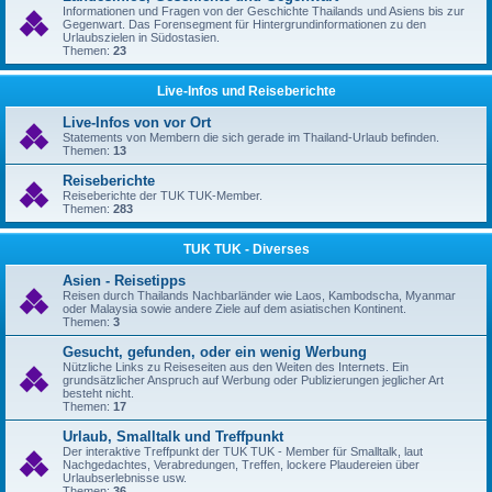
Informationen und Fragen von der Geschichte Thailands und Asiens bis zur
Gegenwart. Das Forensegment für Hintergrundinformationen zu den
Urlaubszielen in Südostasien.
Themen:
23
Live-Infos und Reiseberichte
Live-Infos von vor Ort
Statements von Membern die sich gerade im Thailand-Urlaub befinden.
Themen:
13
Reiseberichte
Reiseberichte der TUK TUK-Member.
Themen:
283
TUK TUK - Diverses
Asien - Reisetipps
Reisen durch Thailands Nachbarländer wie Laos, Kambodscha, Myanmar
oder Malaysia sowie andere Ziele auf dem asiatischen Kontinent.
Themen:
3
Gesucht, gefunden, oder ein wenig Werbung
Nützliche Links zu Reiseseiten aus den Weiten des Internets. Ein
grundsätzlicher Anspruch auf Werbung oder Publizierungen jeglicher Art
besteht nicht.
Themen:
17
Urlaub, Smalltalk und Treffpunkt
Der interaktive Treffpunkt der TUK TUK - Member für Smalltalk, laut
Nachgedachtes, Verabredungen, Treffen, lockere Plaudereien über
Urlaubserlebnisse usw.
Themen:
36