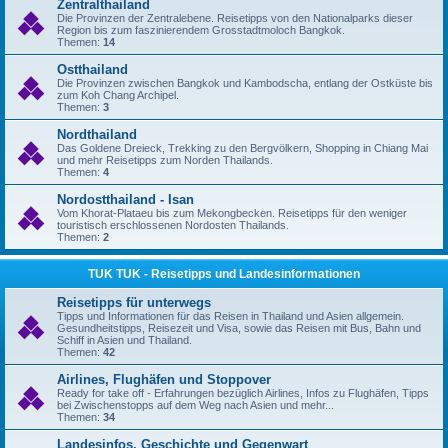
Zentralthailand
Die Provinzen der Zentralebene. Reisetipps von den Nationalparks dieser
Region bis zum faszinierendem Grosstadtmoloch Bangkok.
Themen:
14
Ostthailand
Die Provinzen zwischen Bangkok und Kambodscha, entlang der Ostküste bis
zum Koh Chang Archipel.
Themen:
3
Nordthailand
Das Goldene Dreieck, Trekking zu den Bergvölkern, Shopping in Chiang Mai
und mehr Reisetipps zum Norden Thailands.
Themen:
4
Nordostthailand - Isan
Vom Khorat-Plataeu bis zum Mekongbecken. Reisetipps für den weniger
touristisch erschlossenen Nordosten Thailands.
Themen:
2
TUK TUK - Reisetipps und Landesinformationen
Reisetipps für unterwegs
Tipps und Informationen für das Reisen in Thailand und Asien allgemein.
Gesundheitstipps, Reisezeit und Visa, sowie das Reisen mit Bus, Bahn und
Schiff in Asien und Thailand.
Themen:
42
Airlines, Flughäfen und Stoppover
Ready for take off - Erfahrungen bezüglich Airlines, Infos zu Flughäfen, Tipps
bei Zwischenstopps auf dem Weg nach Asien und mehr...
Themen:
34
Landesinfos, Geschichte und Gegenwart