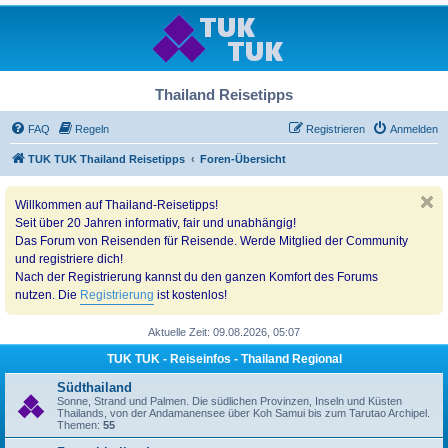
Thailand Reisetipps
FAQ
Regeln
Registrieren
Anmelden
TUK TUK Thailand Reisetipps
Foren-Übersicht
Willkommen auf Thailand-Reisetipps!
Seit über 20 Jahren informativ, fair und unabhängig!
Das Forum von Reisenden für Reisende. Werde Mitglied der Community
und registriere dich!
Nach der Registrierung kannst du den ganzen Komfort des Forums
nutzen. Die
Registrierung
ist kostenlos!
Aktuelle Zeit: 09.08.2026, 05:07
TUK TUK - Reiseinfos - Thailand Regional
Südthailand
Sonne, Strand und Palmen. Die südlichen Provinzen, Inseln und Küsten
Thailands, von der Andamanensee über Koh Samui bis zum Tarutao Archipel.
Themen:
55