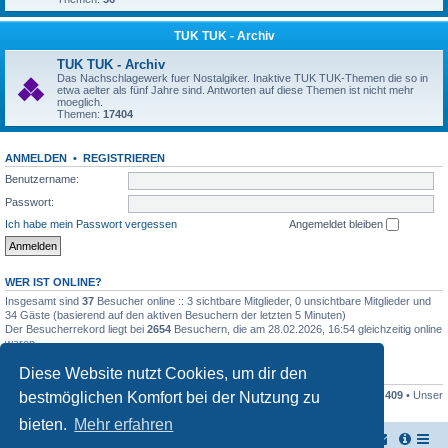
TUK TUK - Archiv
TUK TUK - Archiv
Das Nachschlagewerk fuer Nostalgiker. Inaktive TUK TUK-Themen die so in
etwa aelter als fünf Jahre sind. Antworten auf diese Themen ist nicht mehr
moeglich.
Themen:
17404
ANMELDEN
•
REGISTRIEREN
Benutzername:
Passwort:
Ich habe mein Passwort vergessen
Angemeldet bleiben
WER IST ONLINE?
Insgesamt sind
37
Besucher online :: 3 sichtbare Mitglieder, 0 unsichtbare Mitglieder und
34 Gäste (basierend auf den aktiven Besuchern der letzten 5 Minuten)
Der Besucherrekord liegt bei
2654
Besuchern, die am 28.02.2026, 16:54 gleichzeitig online
waren.
Diese Website nutzt Cookies, um dir den
STATISTIK
bestmöglichen Komfort bei der Nutzung zu
Beiträge insgesamt
161446
• Themen insgesamt
17948
• Mitglieder insgesamt
409
• Unser
neuestes Mitglied:
Stefan2812
bieten.
Mehr erfahren
TUK TUK Thailand Reisetipps
Foren-Übersicht