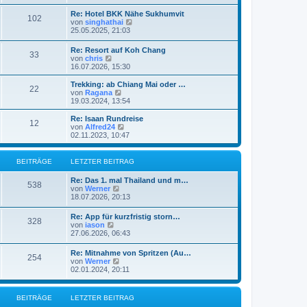
u
e
Re: Hotel BKK Nähe Sukhumvit
102
s
N
von
singhathai
t
e
25.05.2025, 21:03
e
u
r
e
Re: Resort auf Koh Chang
B
33
s
N
von
chris
e
t
e
16.07.2026, 15:30
i
e
u
t
r
e
r
Trekking: ab Chiang Mai oder …
B
22
s
a
N
von
Ragana
e
t
g
e
19.03.2024, 13:54
i
e
u
t
r
e
Re: Isaan Rundreise
r
12
B
s
N
von
Alfred24
a
e
t
e
02.11.2023, 10:47
g
i
e
u
t
r
e
r
B
s
BEITRÄGE
LETZTER BEITRAG
a
e
t
g
i
e
Re: Das 1. mal Thailand und m…
t
r
538
N
von
Werner
r
B
e
18.07.2026, 20:13
a
e
u
g
i
e
Re: App für kurzfristig storn…
t
328
s
N
von
iason
r
t
e
27.06.2026, 06:43
a
e
u
g
r
e
Re: Mitnahme von Spritzen (Au…
B
254
s
N
von
Werner
e
t
e
02.01.2024, 20:11
i
e
u
t
r
e
r
B
s
a
BEITRÄGE
LETZTER BEITRAG
e
t
g
i