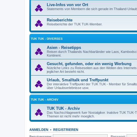
Live-Infos von vor Ort
Statements von Membern die sich gerade im Thailand-Urlaub
Reiseberichte
Reiseberichte der TUK TUK-Member.
TUK TUK - DIVERSES
Asien - Reisetipps
Reisen durch Thailands Nachbarländer wie Laos, Kambodsch
Kontinent.
Gesucht, gefunden, oder ein wenig Werbung
Nützliche Links zu Reiseseiten aus den Weiten des Internet
jeglicher Art besteht nicht.
Urlaub, Smalltalk und Treffpunkt
Der interaktive Treffpunkt der TUK TUK - Member für Smallt
über Urlaubserlebnisse usw.
TUK TUK - ARCHIV
TUK TUK - Archiv
Das Nachschlagewerk fuer Nostalgiker. Inaktive TUK TUK-Them
Themen ist nicht mehr moeglich.
ANMELDEN
•
REGISTRIEREN
Benutzername:
Passwort: