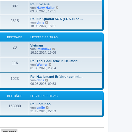
e
t
Re: Live aus...
r
887
r
N
von
Harry Haller
B
a
e
03.03.2025, 12:31
e
g
u
i
e
Re: Ein Quartal SOA (LOS->Lao…
t
3615
s
N
von
chris
r
t
e
18.05.2024, 18:51
a
e
u
g
r
e
B
s
BEITRÄGE
LETZTER BEITRAG
e
t
i
e
Vietnam
t
r
20
N
von
Palinka74
r
B
e
16.10.2024, 16:06
a
e
u
g
i
e
Re: Thai Podusche in Deutschl…
t
116
s
N
von
Werner
r
t
e
01.08.2026, 23:54
a
e
u
g
r
e
Re: Hat jemand Erfahrungen mi…
B
1023
s
N
von
chris
e
t
e
06.08.2026, 09:53
i
e
u
t
r
e
r
B
s
a
BEITRÄGE
LETZTER BEITRAG
e
t
g
i
e
t
Re: Lom Kao
r
153980
r
N
von
smile
B
a
e
31.12.2019, 22:53
e
g
u
i
e
t
s
r
t
a
e
g