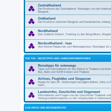
Zentralthailand
Die Provinzen der Zentralebene. Reisetipps von den Nation
Bangkok.
Ostthailand
Die Provinzen zwischen Bangkok und Kambodscha, entlang 
Nordthailand
Das Goldene Dreieck, Trekking zu den Bergvölkern, Shoppin
Nordostthailand - Isan
Vom Khorat-Plataeu bis zum Mekongbecken. Reisetipps für d
TUK TUK - REISETIPPS UND LANDESINFORMATIONEN
Reisetipps für unterwegs
Tipps und Informationen für das Reisen in Thailand und Asie
Bus, Bahn und Schiff in Asien und Thailand.
Airlines, Flughäfen und Stoppover
Ready for take off - Erfahrungen bezüglich Airlines, Infos 
mehr...
Landesinfos, Geschichte und Gegenwart
Informationen und Fragen von der Geschichte Thailands un
Hintergrundinformationen zu den Urlaubszielen in Südostasie
LIVE-INFOS UND REISEBERICHTE