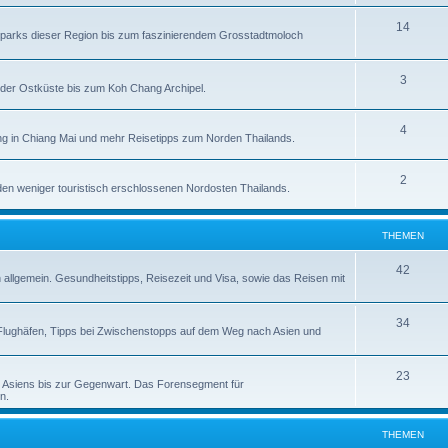
14
alparks dieser Region bis zum faszinierendem Grosstadtmoloch
3
der Ostküste bis zum Koh Chang Archipel.
4
g in Chiang Mai und mehr Reisetipps zum Norden Thailands.
2
en weniger touristisch erschlossenen Nordosten Thailands.
THEMEN
42
n allgemein. Gesundheitstipps, Reisezeit und Visa, sowie das Reisen mit
34
zu Flughäfen, Tipps bei Zwischenstopps auf dem Weg nach Asien und
23
d Asiens bis zur Gegenwart. Das Forensegment für
n.
THEMEN