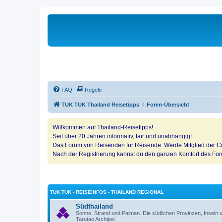
FAQ
Regeln
TUK TUK Thailand Reisetipps
Foren-Übersicht
Willkommen auf Thailand-Reisetipps!
Seit über 20 Jahren informativ, fair und unabhängig!
Das Forum von Reisenden für Reisende. Werde Mitglied der Co
Nach der Registrierung kannst du den ganzen Komfort des Fo
TUK TUK - REISEINFOS - THAILAND REGIONAL
Südthailand
Sonne, Strand und Palmen. Die südlichen Provinzen, Insel
Tarutao Archipel.