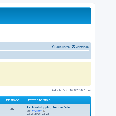
Registrieren
Anmelden
Aktuelle Zeit: 06.08.2026, 16:42
BEITRÄGE
LETZTER BEITRAG
Re: Insel-Hopping Sommerferie…
461
N
von
Werner
e
03.08.2026, 16:28