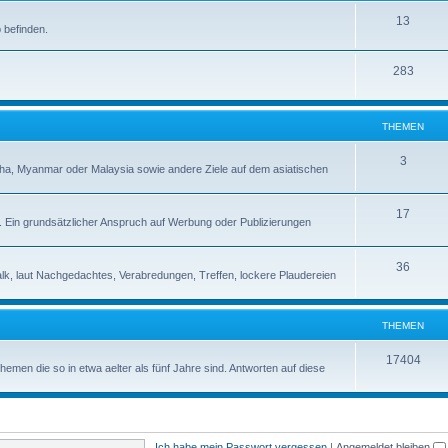
13
 befinden.
283
THEMEN
3
a, Myanmar oder Malaysia sowie andere Ziele auf dem asiatischen
17
s. Ein grundsätzlicher Anspruch auf Werbung oder Publizierungen
36
alk, laut Nachgedachtes, Verabredungen, Treffen, lockere Plaudereien
THEMEN
17404
en die so in etwa aelter als fünf Jahre sind. Antworten auf diese
Ich habe mein Passwort vergessen
|
Angemeldet bleiben