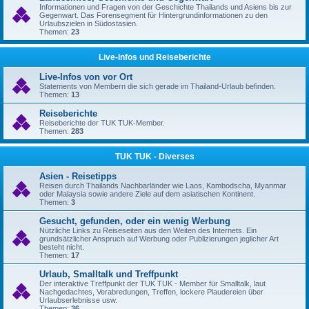
Informationen und Fragen von der Geschichte Thailands und Asiens bis zur
Gegenwart. Das Forensegment für Hintergrundinformationen zu den
Urlaubszielen in Südostasien.
Themen:
23
Live-Infos und Reiseberichte
Live-Infos von vor Ort
Statements von Membern die sich gerade im Thailand-Urlaub befinden.
Themen:
13
Reiseberichte
Reiseberichte der TUK TUK-Member.
Themen:
283
TUK TUK - Diverses
Asien - Reisetipps
Reisen durch Thailands Nachbarländer wie Laos, Kambodscha, Myanmar
oder Malaysia sowie andere Ziele auf dem asiatischen Kontinent.
Themen:
3
Gesucht, gefunden, oder ein wenig Werbung
Nützliche Links zu Reiseseiten aus den Weiten des Internets. Ein
grundsätzlicher Anspruch auf Werbung oder Publizierungen jeglicher Art
besteht nicht.
Themen:
17
Urlaub, Smalltalk und Treffpunkt
Der interaktive Treffpunkt der TUK TUK - Member für Smalltalk, laut
Nachgedachtes, Verabredungen, Treffen, lockere Plaudereien über
Urlaubserlebnisse usw.
Themen:
36