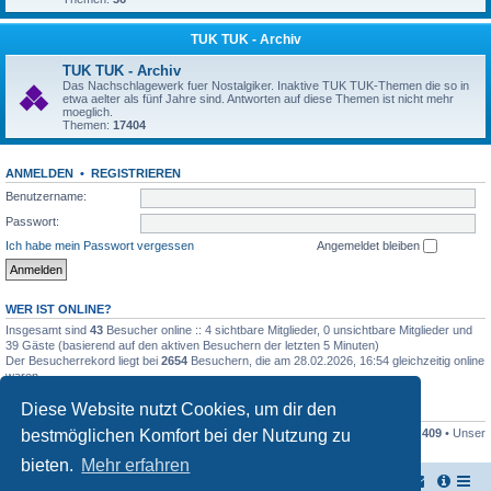
TUK TUK - Archiv
TUK TUK - Archiv
Das Nachschlagewerk fuer Nostalgiker. Inaktive TUK TUK-Themen die so in
etwa aelter als fünf Jahre sind. Antworten auf diese Themen ist nicht mehr
moeglich.
Themen:
17404
ANMELDEN
•
REGISTRIEREN
Benutzername:
Passwort:
Ich habe mein Passwort vergessen
Angemeldet bleiben
WER IST ONLINE?
Insgesamt sind
43
Besucher online :: 4 sichtbare Mitglieder, 0 unsichtbare Mitglieder und
39 Gäste (basierend auf den aktiven Besuchern der letzten 5 Minuten)
Der Besucherrekord liegt bei
2654
Besuchern, die am 28.02.2026, 16:54 gleichzeitig online
waren.
Diese Website nutzt Cookies, um dir den
STATISTIK
bestmöglichen Komfort bei der Nutzung zu
Beiträge insgesamt
161446
• Themen insgesamt
17948
• Mitglieder insgesamt
409
• Unser
neuestes Mitglied:
Stefan2812
bieten.
Mehr erfahren
TUK TUK Thailand Reisetipps
Foren-Übersicht