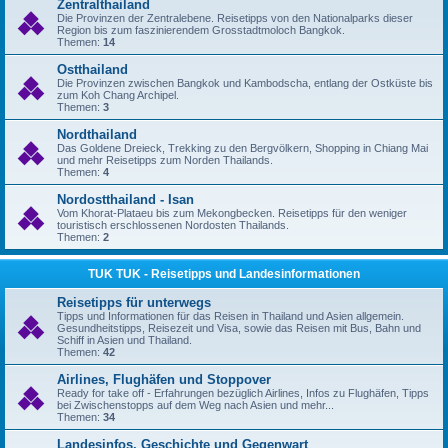
Zentralthailand
Die Provinzen der Zentralebene. Reisetipps von den Nationalparks dieser
Region bis zum faszinierendem Grosstadtmoloch Bangkok.
Themen:
14
Ostthailand
Die Provinzen zwischen Bangkok und Kambodscha, entlang der Ostküste bis
zum Koh Chang Archipel.
Themen:
3
Nordthailand
Das Goldene Dreieck, Trekking zu den Bergvölkern, Shopping in Chiang Mai
und mehr Reisetipps zum Norden Thailands.
Themen:
4
Nordostthailand - Isan
Vom Khorat-Plataeu bis zum Mekongbecken. Reisetipps für den weniger
touristisch erschlossenen Nordosten Thailands.
Themen:
2
TUK TUK - Reisetipps und Landesinformationen
Reisetipps für unterwegs
Tipps und Informationen für das Reisen in Thailand und Asien allgemein.
Gesundheitstipps, Reisezeit und Visa, sowie das Reisen mit Bus, Bahn und
Schiff in Asien und Thailand.
Themen:
42
Airlines, Flughäfen und Stoppover
Ready for take off - Erfahrungen bezüglich Airlines, Infos zu Flughäfen, Tipps
bei Zwischenstopps auf dem Weg nach Asien und mehr...
Themen:
34
Landesinfos, Geschichte und Gegenwart