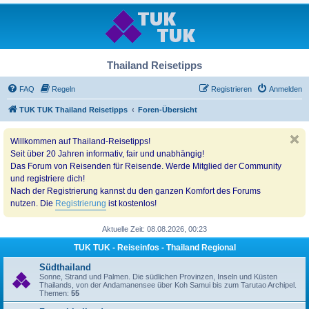
Thailand Reisetipps
FAQ
Regeln
Registrieren
Anmelden
TUK TUK Thailand Reisetipps
Foren-Übersicht
Willkommen auf Thailand-Reisetipps!
Seit über 20 Jahren informativ, fair und unabhängig!
Das Forum von Reisenden für Reisende. Werde Mitglied der Community
und registriere dich!
Nach der Registrierung kannst du den ganzen Komfort des Forums
nutzen. Die
Registrierung
ist kostenlos!
Aktuelle Zeit: 08.08.2026, 00:23
TUK TUK - Reiseinfos - Thailand Regional
Südthailand
Sonne, Strand und Palmen. Die südlichen Provinzen, Inseln und Küsten
Thailands, von der Andamanensee über Koh Samui bis zum Tarutao Archipel.
Themen:
55