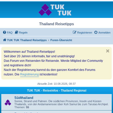
Thailand Reisetipps
FAQ
Regeln
Registrieren
Anmelden
TUK TUK Thailand Reisetipps
Foren-Übersicht
Willkommen auf Thailand-Reisetipps!
Seit über 20 Jahren informativ, fair und unabhängig!
Das Forum von Reisenden für Reisende. Werde Mitglied der Community
und registriere dich!
Nach der Registrierung kannst du den ganzen Komfort des Forums
nutzen. Die
Registrierung
ist kostenlos!
Aktuelle Zeit: 10.08.2026, 08:37
TUK TUK - Reiseinfos - Thailand Regional
Südthailand
Sonne, Strand und Palmen. Die südlichen Provinzen, Inseln und Küsten
Thailands, von der Andamanensee über Koh Samui bis zum Tarutao Archipel.
Themen:
55