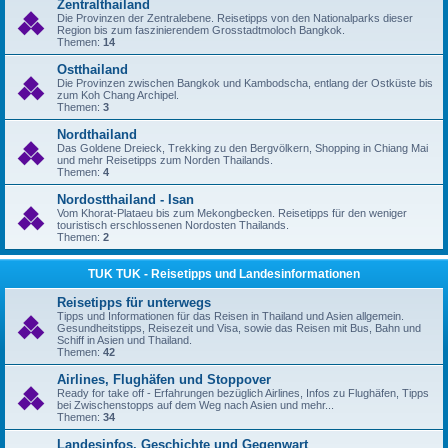
Zentralthailand
Die Provinzen der Zentralebene. Reisetipps von den Nationalparks dieser
Region bis zum faszinierendem Grosstadtmoloch Bangkok.
Themen:
14
Ostthailand
Die Provinzen zwischen Bangkok und Kambodscha, entlang der Ostküste bis
zum Koh Chang Archipel.
Themen:
3
Nordthailand
Das Goldene Dreieck, Trekking zu den Bergvölkern, Shopping in Chiang Mai
und mehr Reisetipps zum Norden Thailands.
Themen:
4
Nordostthailand - Isan
Vom Khorat-Plataeu bis zum Mekongbecken. Reisetipps für den weniger
touristisch erschlossenen Nordosten Thailands.
Themen:
2
TUK TUK - Reisetipps und Landesinformationen
Reisetipps für unterwegs
Tipps und Informationen für das Reisen in Thailand und Asien allgemein.
Gesundheitstipps, Reisezeit und Visa, sowie das Reisen mit Bus, Bahn und
Schiff in Asien und Thailand.
Themen:
42
Airlines, Flughäfen und Stoppover
Ready for take off - Erfahrungen bezüglich Airlines, Infos zu Flughäfen, Tipps
bei Zwischenstopps auf dem Weg nach Asien und mehr...
Themen:
34
Landesinfos, Geschichte und Gegenwart