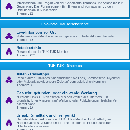
Informationen und Fragen von der Geschichte Thailands und Asiens bis zur
Gegenwart. Das Forensegment für Hintergrundinformationen zu den
Urlaubszielen in Südostasien.
Themen:
23
Live-Infos und Reiseberichte
Live-Infos von vor Ort
Statements von Membern die sich gerade im Thailand-Urlaub befinden.
Themen:
13
Reiseberichte
Reiseberichte der TUK TUK-Member.
Themen:
283
TUK TUK - Diverses
Asien - Reisetipps
Reisen durch Thailands Nachbarländer wie Laos, Kambodscha, Myanmar
oder Malaysia sowie andere Ziele auf dem asiatischen Kontinent.
Themen:
3
Gesucht, gefunden, oder ein wenig Werbung
Nützliche Links zu Reiseseiten aus den Weiten des Internets. Ein
grundsätzlicher Anspruch auf Werbung oder Publizierungen jeglicher Art
besteht nicht.
Themen:
17
Urlaub, Smalltalk und Treffpunkt
Der interaktive Treffpunkt der TUK TUK - Member für Smalltalk, laut
Nachgedachtes, Verabredungen, Treffen, lockere Plaudereien über
Urlaubserlebnisse usw.
Themen:
36