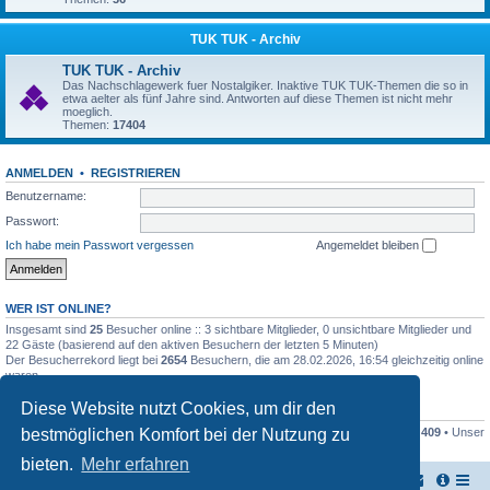
TUK TUK - Archiv
TUK TUK - Archiv
Das Nachschlagewerk fuer Nostalgiker. Inaktive TUK TUK-Themen die so in
etwa aelter als fünf Jahre sind. Antworten auf diese Themen ist nicht mehr
moeglich.
Themen:
17404
ANMELDEN
•
REGISTRIEREN
Benutzername:
Passwort:
Ich habe mein Passwort vergessen
Angemeldet bleiben
WER IST ONLINE?
Insgesamt sind
25
Besucher online :: 3 sichtbare Mitglieder, 0 unsichtbare Mitglieder und
22 Gäste (basierend auf den aktiven Besuchern der letzten 5 Minuten)
Der Besucherrekord liegt bei
2654
Besuchern, die am 28.02.2026, 16:54 gleichzeitig online
waren.
Diese Website nutzt Cookies, um dir den
STATISTIK
bestmöglichen Komfort bei der Nutzung zu
Beiträge insgesamt
161446
• Themen insgesamt
17948
• Mitglieder insgesamt
409
• Unser
neuestes Mitglied:
Stefan2812
bieten.
Mehr erfahren
TUK TUK Thailand Reisetipps
Foren-Übersicht