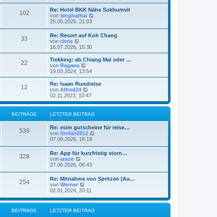
u
e
Re: Hotel BKK Nähe Sukhumvit
102
s
N
von
singhathai
t
e
25.05.2025, 21:03
e
u
r
e
Re: Resort auf Koh Chang
B
33
s
N
von
chris
e
t
e
16.07.2026, 15:30
i
e
u
t
r
e
r
Trekking: ab Chiang Mai oder …
B
22
s
a
N
von
Ragana
e
t
g
e
19.03.2024, 13:54
i
e
u
t
r
e
Re: Isaan Rundreise
r
12
B
s
N
von
Alfred24
a
e
t
e
02.11.2023, 10:47
g
i
e
u
t
r
e
r
B
s
BEITRÄGE
LETZTER BEITRAG
a
e
t
g
i
e
Re: esim gutscheine für reise…
t
r
539
N
von
Stefan2812
r
B
e
07.08.2026, 18:19
a
e
u
g
i
e
Re: App für kurzfristig storn…
t
328
s
N
von
iason
r
t
e
27.06.2026, 06:43
a
e
u
g
r
e
Re: Mitnahme von Spritzen (Au…
B
254
s
N
von
Werner
e
t
e
02.01.2024, 20:11
i
e
u
t
r
e
r
B
s
a
BEITRÄGE
LETZTER BEITRAG
e
t
g
i