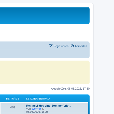
Registrieren
Anmelden
Aktuelle Zeit: 08.08.2026, 17:30
BEITRÄGE
LETZTER BEITRAG
Re: Insel-Hopping Sommerferie…
461
N
von
Werner
e
03.08.2026, 16:28