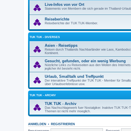
Live-Infos von vor Ort
Statements von Membern die sich gerade im Thailand-Urlaub
Reiseberichte
Reiseberichte der TUK TUK-Member.
TUK TUK - DIVERSES
Asien - Reisetipps
Reisen durch Thailands Nachbarländer wie Laos, Kambodsch
Kontinent.
Gesucht, gefunden, oder ein wenig Werbung
Nützliche Links zu Reiseseiten aus den Weiten des Internet
jeglicher Art besteht nicht.
Urlaub, Smalltalk und Treffpunkt
Der interaktive Treffpunkt der TUK TUK - Member für Smallt
über Urlaubserlebnisse usw.
TUK TUK - ARCHIV
TUK TUK - Archiv
Das Nachschlagewerk fuer Nostalgiker. Inaktive TUK TUK-Them
Themen ist nicht mehr moeglich.
ANMELDEN
•
REGISTRIEREN
Benutzername:
Passwort: