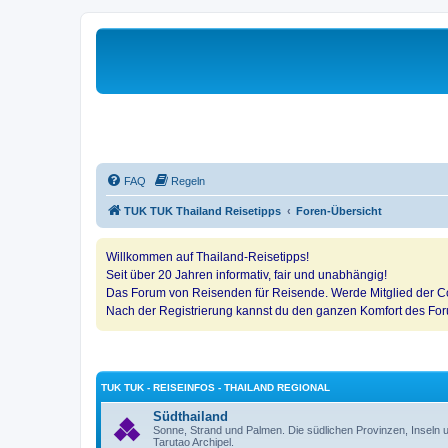
FAQ
Regeln
TUK TUK Thailand Reisetipps
Foren-Übersicht
Willkommen auf Thailand-Reisetipps!
Seit über 20 Jahren informativ, fair und unabhängig!
Das Forum von Reisenden für Reisende. Werde Mitglied der Co
Nach der Registrierung kannst du den ganzen Komfort des Fo
TUK TUK - REISEINFOS - THAILAND REGIONAL
Südthailand
Sonne, Strand und Palmen. Die südlichen Provinzen, Insel
Tarutao Archipel.