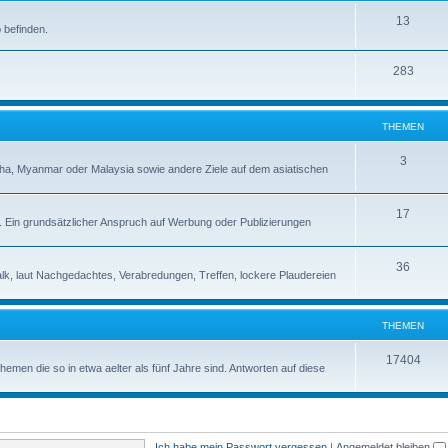
13
 befinden.
283
THEMEN
3
a, Myanmar oder Malaysia sowie andere Ziele auf dem asiatischen
17
s. Ein grundsätzlicher Anspruch auf Werbung oder Publizierungen
36
alk, laut Nachgedachtes, Verabredungen, Treffen, lockere Plaudereien
THEMEN
17404
en die so in etwa aelter als fünf Jahre sind. Antworten auf diese
Ich habe mein Passwort vergessen
|
Angemeldet bleiben