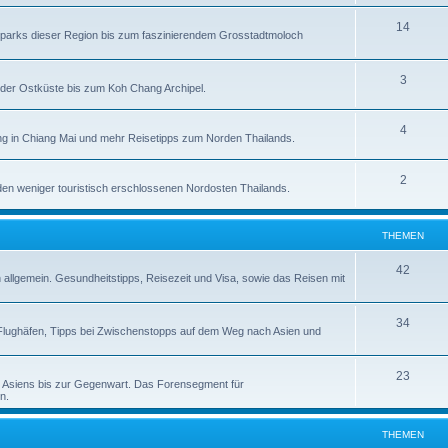
14
alparks dieser Region bis zum faszinierendem Grosstadtmoloch
3
der Ostküste bis zum Koh Chang Archipel.
4
g in Chiang Mai und mehr Reisetipps zum Norden Thailands.
2
en weniger touristisch erschlossenen Nordosten Thailands.
THEMEN
42
n allgemein. Gesundheitstipps, Reisezeit und Visa, sowie das Reisen mit
34
zu Flughäfen, Tipps bei Zwischenstopps auf dem Weg nach Asien und
23
d Asiens bis zur Gegenwart. Das Forensegment für
n.
THEMEN