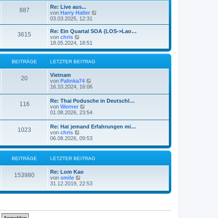
e
t
Re: Live aus...
r
887
r
N
von
Harry Haller
B
a
e
03.03.2025, 12:31
e
g
u
i
e
Re: Ein Quartal SOA (LOS->Lao…
t
3615
s
N
von
chris
r
t
e
18.05.2024, 18:51
a
e
u
g
r
e
B
s
BEITRÄGE
LETZTER BEITRAG
e
t
i
e
Vietnam
t
r
20
N
von
Palinka74
r
B
e
16.10.2024, 16:06
a
e
u
g
i
e
Re: Thai Podusche in Deutschl…
t
116
s
N
von
Werner
r
t
e
01.08.2026, 23:54
a
e
u
g
r
e
Re: Hat jemand Erfahrungen mi…
B
1023
s
N
von
chris
e
t
e
06.08.2026, 09:53
i
e
u
t
r
e
r
B
s
a
BEITRÄGE
LETZTER BEITRAG
e
t
g
i
e
t
Re: Lom Kao
r
153980
r
N
von
smile
B
a
e
31.12.2019, 22:53
e
g
u
i
e
t
s
r
t
a
e
g