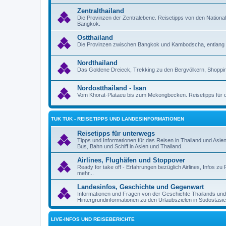
Zentralthailand
Die Provinzen der Zentralebene. Reisetipps von den Nation
Bangkok.
Ostthailand
Die Provinzen zwischen Bangkok und Kambodscha, entlang 
Nordthailand
Das Goldene Dreieck, Trekking zu den Bergvölkern, Shoppin
Nordostthailand - Isan
Vom Khorat-Plataeu bis zum Mekongbecken. Reisetipps für d
TUK TUK - REISETIPPS UND LANDESINFORMATIONEN
Reisetipps für unterwegs
Tipps und Informationen für das Reisen in Thailand und Asie
Bus, Bahn und Schiff in Asien und Thailand.
Airlines, Flughäfen und Stoppover
Ready for take off - Erfahrungen bezüglich Airlines, Infos 
mehr...
Landesinfos, Geschichte und Gegenwart
Informationen und Fragen von der Geschichte Thailands un
Hintergrundinformationen zu den Urlaubszielen in Südostasie
LIVE-INFOS UND REISEBERICHTE