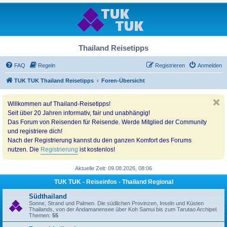
Thailand Reisetipps
FAQ
Regeln
Registrieren
Anmelden
TUK TUK Thailand Reisetipps
Foren-Übersicht
Willkommen auf Thailand-Reisetipps!
Seit über 20 Jahren informativ, fair und unabhängig!
Das Forum von Reisenden für Reisende. Werde Mitglied der Community
und registriere dich!
Nach der Registrierung kannst du den ganzen Komfort des Forums
nutzen. Die
Registrierung
ist kostenlos!
Aktuelle Zeit: 09.08.2026, 08:06
TUK TUK - Reiseinfos - Thailand Regional
Südthailand
Sonne, Strand und Palmen. Die südlichen Provinzen, Inseln und Küsten
Thailands, von der Andamanensee über Koh Samui bis zum Tarutao Archipel.
Themen:
55