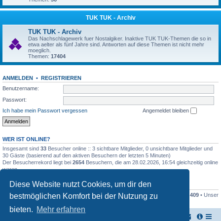
TUK TUK - Archiv
TUK TUK - Archiv
Das Nachschlagewerk fuer Nostalgiker. Inaktive TUK TUK-Themen die so in
etwa aelter als fünf Jahre sind. Antworten auf diese Themen ist nicht mehr
moeglich.
Themen:
17404
ANMELDEN
•
REGISTRIEREN
Benutzername:
Passwort:
Ich habe mein Passwort vergessen
Angemeldet bleiben
WER IST ONLINE?
Insgesamt sind
33
Besucher online :: 3 sichtbare Mitglieder, 0 unsichtbare Mitglieder und
30 Gäste (basierend auf den aktiven Besuchern der letzten 5 Minuten)
Der Besucherrekord liegt bei
2654
Besuchern, die am 28.02.2026, 16:54 gleichzeitig online
waren.
Diese Website nutzt Cookies, um dir den
STATISTIK
bestmöglichen Komfort bei der Nutzung zu
Beiträge insgesamt
161446
• Themen insgesamt
17948
• Mitglieder insgesamt
409
• Unser
neuestes Mitglied:
Stefan2812
bieten.
Mehr erfahren
TUK TUK Thailand Reisetipps
Foren-Übersicht