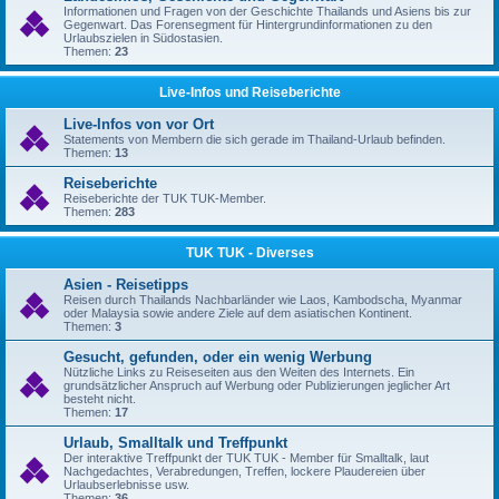
Informationen und Fragen von der Geschichte Thailands und Asiens bis zur
Gegenwart. Das Forensegment für Hintergrundinformationen zu den
Urlaubszielen in Südostasien.
Themen:
23
Live-Infos und Reiseberichte
Live-Infos von vor Ort
Statements von Membern die sich gerade im Thailand-Urlaub befinden.
Themen:
13
Reiseberichte
Reiseberichte der TUK TUK-Member.
Themen:
283
TUK TUK - Diverses
Asien - Reisetipps
Reisen durch Thailands Nachbarländer wie Laos, Kambodscha, Myanmar
oder Malaysia sowie andere Ziele auf dem asiatischen Kontinent.
Themen:
3
Gesucht, gefunden, oder ein wenig Werbung
Nützliche Links zu Reiseseiten aus den Weiten des Internets. Ein
grundsätzlicher Anspruch auf Werbung oder Publizierungen jeglicher Art
besteht nicht.
Themen:
17
Urlaub, Smalltalk und Treffpunkt
Der interaktive Treffpunkt der TUK TUK - Member für Smalltalk, laut
Nachgedachtes, Verabredungen, Treffen, lockere Plaudereien über
Urlaubserlebnisse usw.
Themen:
36