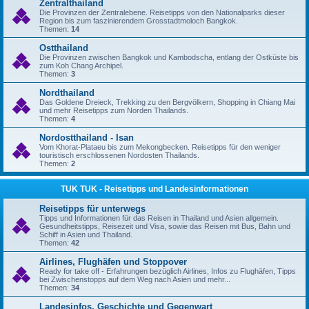
Zentralthailand
Die Provinzen der Zentralebene. Reisetipps von den Nationalparks dieser
Region bis zum faszinierendem Grosstadtmoloch Bangkok.
Themen:
14
Ostthailand
Die Provinzen zwischen Bangkok und Kambodscha, entlang der Ostküste bis
zum Koh Chang Archipel.
Themen:
3
Nordthailand
Das Goldene Dreieck, Trekking zu den Bergvölkern, Shopping in Chiang Mai
und mehr Reisetipps zum Norden Thailands.
Themen:
4
Nordostthailand - Isan
Vom Khorat-Plataeu bis zum Mekongbecken. Reisetipps für den weniger
touristisch erschlossenen Nordosten Thailands.
Themen:
2
TUK TUK - Reisetipps und Landesinformationen
Reisetipps für unterwegs
Tipps und Informationen für das Reisen in Thailand und Asien allgemein.
Gesundheitstipps, Reisezeit und Visa, sowie das Reisen mit Bus, Bahn und
Schiff in Asien und Thailand.
Themen:
42
Airlines, Flughäfen und Stoppover
Ready for take off - Erfahrungen bezüglich Airlines, Infos zu Flughäfen, Tipps
bei Zwischenstopps auf dem Weg nach Asien und mehr...
Themen:
34
Landesinfos, Geschichte und Gegenwart