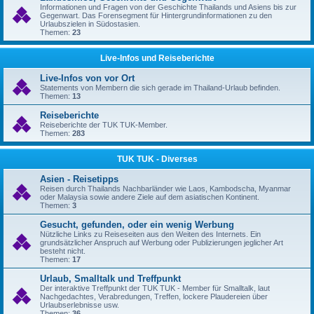
Informationen und Fragen von der Geschichte Thailands und Asiens bis zur
Gegenwart. Das Forensegment für Hintergrundinformationen zu den
Urlaubszielen in Südostasien.
Themen:
23
Live-Infos und Reiseberichte
Live-Infos von vor Ort
Statements von Membern die sich gerade im Thailand-Urlaub befinden.
Themen:
13
Reiseberichte
Reiseberichte der TUK TUK-Member.
Themen:
283
TUK TUK - Diverses
Asien - Reisetipps
Reisen durch Thailands Nachbarländer wie Laos, Kambodscha, Myanmar
oder Malaysia sowie andere Ziele auf dem asiatischen Kontinent.
Themen:
3
Gesucht, gefunden, oder ein wenig Werbung
Nützliche Links zu Reiseseiten aus den Weiten des Internets. Ein
grundsätzlicher Anspruch auf Werbung oder Publizierungen jeglicher Art
besteht nicht.
Themen:
17
Urlaub, Smalltalk und Treffpunkt
Der interaktive Treffpunkt der TUK TUK - Member für Smalltalk, laut
Nachgedachtes, Verabredungen, Treffen, lockere Plaudereien über
Urlaubserlebnisse usw.
Themen:
36