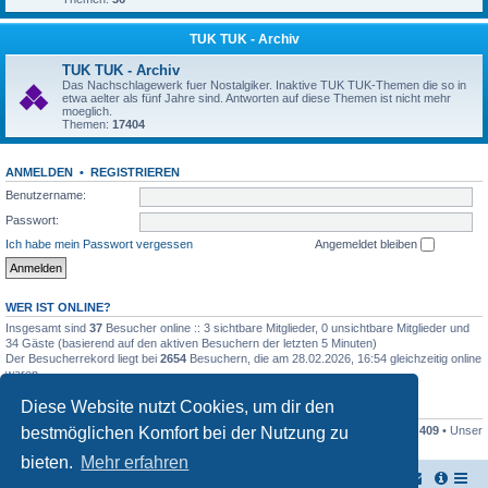
TUK TUK - Archiv
TUK TUK - Archiv
Das Nachschlagewerk fuer Nostalgiker. Inaktive TUK TUK-Themen die so in
etwa aelter als fünf Jahre sind. Antworten auf diese Themen ist nicht mehr
moeglich.
Themen:
17404
ANMELDEN
•
REGISTRIEREN
Benutzername:
Passwort:
Ich habe mein Passwort vergessen
Angemeldet bleiben
WER IST ONLINE?
Insgesamt sind
37
Besucher online :: 3 sichtbare Mitglieder, 0 unsichtbare Mitglieder und
34 Gäste (basierend auf den aktiven Besuchern der letzten 5 Minuten)
Der Besucherrekord liegt bei
2654
Besuchern, die am 28.02.2026, 16:54 gleichzeitig online
waren.
Diese Website nutzt Cookies, um dir den
STATISTIK
bestmöglichen Komfort bei der Nutzung zu
Beiträge insgesamt
161446
• Themen insgesamt
17948
• Mitglieder insgesamt
409
• Unser
neuestes Mitglied:
Stefan2812
bieten.
Mehr erfahren
TUK TUK Thailand Reisetipps
Foren-Übersicht