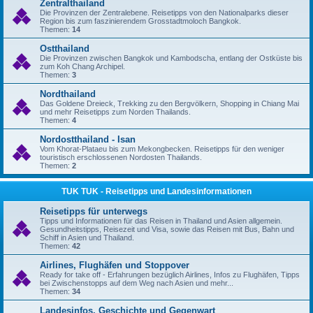
Zentralthailand
Die Provinzen der Zentralebene. Reisetipps von den Nationalparks dieser
Region bis zum faszinierendem Grosstadtmoloch Bangkok.
Themen:
14
Ostthailand
Die Provinzen zwischen Bangkok und Kambodscha, entlang der Ostküste bis
zum Koh Chang Archipel.
Themen:
3
Nordthailand
Das Goldene Dreieck, Trekking zu den Bergvölkern, Shopping in Chiang Mai
und mehr Reisetipps zum Norden Thailands.
Themen:
4
Nordostthailand - Isan
Vom Khorat-Plataeu bis zum Mekongbecken. Reisetipps für den weniger
touristisch erschlossenen Nordosten Thailands.
Themen:
2
TUK TUK - Reisetipps und Landesinformationen
Reisetipps für unterwegs
Tipps und Informationen für das Reisen in Thailand und Asien allgemein.
Gesundheitstipps, Reisezeit und Visa, sowie das Reisen mit Bus, Bahn und
Schiff in Asien und Thailand.
Themen:
42
Airlines, Flughäfen und Stoppover
Ready for take off - Erfahrungen bezüglich Airlines, Infos zu Flughäfen, Tipps
bei Zwischenstopps auf dem Weg nach Asien und mehr...
Themen:
34
Landesinfos, Geschichte und Gegenwart