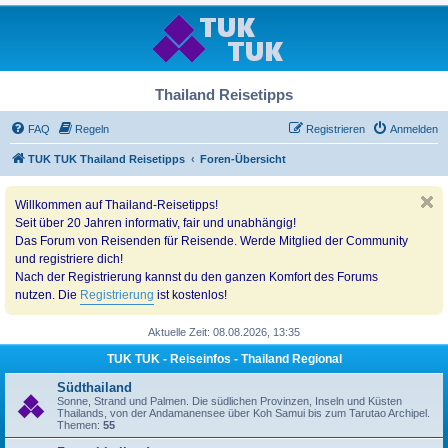
Thailand Reisetipps
FAQ
Regeln
Registrieren
Anmelden
TUK TUK Thailand Reisetipps
Foren-Übersicht
Willkommen auf Thailand-Reisetipps!
Seit über 20 Jahren informativ, fair und unabhängig!
Das Forum von Reisenden für Reisende. Werde Mitglied der Community
und registriere dich!
Nach der Registrierung kannst du den ganzen Komfort des Forums
nutzen. Die
Registrierung
ist kostenlos!
Aktuelle Zeit: 08.08.2026, 13:35
TUK TUK - Reiseinfos - Thailand Regional
Südthailand
Sonne, Strand und Palmen. Die südlichen Provinzen, Inseln und Küsten
Thailands, von der Andamanensee über Koh Samui bis zum Tarutao Archipel.
Themen:
55