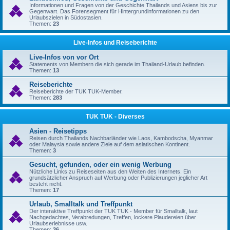
Informationen und Fragen von der Geschichte Thailands und Asiens bis zur
Gegenwart. Das Forensegment für Hintergrundinformationen zu den
Urlaubszielen in Südostasien.
Themen:
23
Live-Infos und Reiseberichte
Live-Infos von vor Ort
Statements von Membern die sich gerade im Thailand-Urlaub befinden.
Themen:
13
Reiseberichte
Reiseberichte der TUK TUK-Member.
Themen:
283
TUK TUK - Diverses
Asien - Reisetipps
Reisen durch Thailands Nachbarländer wie Laos, Kambodscha, Myanmar
oder Malaysia sowie andere Ziele auf dem asiatischen Kontinent.
Themen:
3
Gesucht, gefunden, oder ein wenig Werbung
Nützliche Links zu Reiseseiten aus den Weiten des Internets. Ein
grundsätzlicher Anspruch auf Werbung oder Publizierungen jeglicher Art
besteht nicht.
Themen:
17
Urlaub, Smalltalk und Treffpunkt
Der interaktive Treffpunkt der TUK TUK - Member für Smalltalk, laut
Nachgedachtes, Verabredungen, Treffen, lockere Plaudereien über
Urlaubserlebnisse usw.
Themen:
36