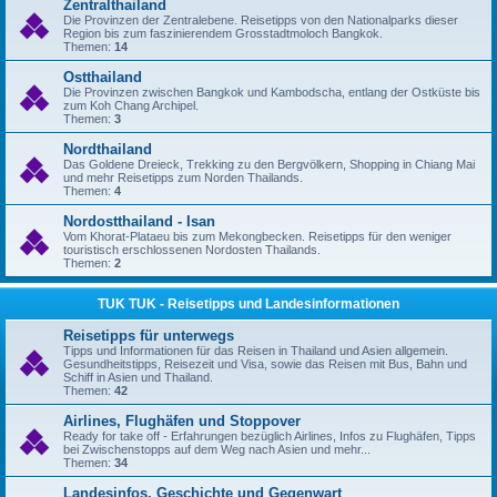
Zentralthailand
Die Provinzen der Zentralebene. Reisetipps von den Nationalparks dieser
Region bis zum faszinierendem Grosstadtmoloch Bangkok.
Themen:
14
Ostthailand
Die Provinzen zwischen Bangkok und Kambodscha, entlang der Ostküste bis
zum Koh Chang Archipel.
Themen:
3
Nordthailand
Das Goldene Dreieck, Trekking zu den Bergvölkern, Shopping in Chiang Mai
und mehr Reisetipps zum Norden Thailands.
Themen:
4
Nordostthailand - Isan
Vom Khorat-Plataeu bis zum Mekongbecken. Reisetipps für den weniger
touristisch erschlossenen Nordosten Thailands.
Themen:
2
TUK TUK - Reisetipps und Landesinformationen
Reisetipps für unterwegs
Tipps und Informationen für das Reisen in Thailand und Asien allgemein.
Gesundheitstipps, Reisezeit und Visa, sowie das Reisen mit Bus, Bahn und
Schiff in Asien und Thailand.
Themen:
42
Airlines, Flughäfen und Stoppover
Ready for take off - Erfahrungen bezüglich Airlines, Infos zu Flughäfen, Tipps
bei Zwischenstopps auf dem Weg nach Asien und mehr...
Themen:
34
Landesinfos, Geschichte und Gegenwart