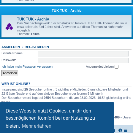
TUK TUK - Archiv
TUK TUK - Archiv
Das Nachschlagewerk fuer Nostalgiker. Inaktive TUK TUK-Themen die so in
etwa aelter als fünf Jahre sind. Antworten auf diese Themen ist nicht mehr
moeglich.
Themen:
17404
ANMELDEN
•
REGISTRIEREN
Benutzername:
Passwort:
Ich habe mein Passwort vergessen
Angemeldet bleiben
WER IST ONLINE?
Insgesamt sind
25
Besucher online :: 3 sichtbare Mitglieder, 0 unsichtbare Mitglieder und
22 Gäste (basierend auf den aktiven Besuchern der letzten 5 Minuten)
Der Besucherrekord liegt bei
2654
Besuchern, die am 28.02.2026, 16:54 gleichzeitig online
waren.
Diese Website nutzt Cookies, um dir den
STATISTIK
bestmöglichen Komfort bei der Nutzung zu
Beiträge insgesamt
161446
• Themen insgesamt
17948
• Mitglieder insgesamt
409
• Unser
neuestes Mitglied:
Stefan2812
bieten.
Mehr erfahren
TUK TUK Thailand Reisetipps
Foren-Übersicht