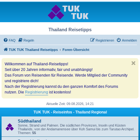
Thailand Reisetipps
FAQ
Regeln
Registrieren
Anmelden
TUK TUK Thailand Reisetipps
Foren-Übersicht
Willkommen auf Thailand-Reisetipps!
Seit über 20 Jahren informativ, fair und unabhängig!
Das Forum von Reisenden für Reisende. Werde Mitglied der Community
und registriere dich!
Nach der Registrierung kannst du den ganzen Komfort des Forums
nutzen. Die
Registrierung
ist kostenlos!
Aktuelle Zeit: 09.08.2026, 14:21
TUK TUK - Reiseinfos - Thailand Regional
Südthailand
Sonne, Strand und Palmen. Die südlichen Provinzen, Inseln und Küsten
Thailands, von der Andamanensee über Koh Samui bis zum Tarutao Archipel.
Themen:
55