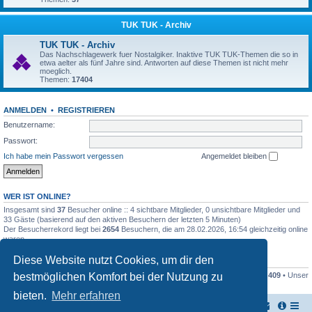
TUK TUK - Archiv
TUK TUK - Archiv
Das Nachschlagewerk fuer Nostalgiker. Inaktive TUK TUK-Themen die so in
etwa aelter als fünf Jahre sind. Antworten auf diese Themen ist nicht mehr
moeglich.
Themen:
17404
ANMELDEN
•
REGISTRIEREN
Benutzername:
Passwort:
Ich habe mein Passwort vergessen
Angemeldet bleiben
WER IST ONLINE?
Insgesamt sind
37
Besucher online :: 4 sichtbare Mitglieder, 0 unsichtbare Mitglieder und
33 Gäste (basierend auf den aktiven Besuchern der letzten 5 Minuten)
Der Besucherrekord liegt bei
2654
Besuchern, die am 28.02.2026, 16:54 gleichzeitig online
waren.
Diese Website nutzt Cookies, um dir den
STATISTIK
bestmöglichen Komfort bei der Nutzung zu
Beiträge insgesamt
161446
• Themen insgesamt
17949
• Mitglieder insgesamt
409
• Unser
neuestes Mitglied:
Stefan2812
bieten.
Mehr erfahren
TUK TUK Thailand Reisetipps
Foren-Übersicht