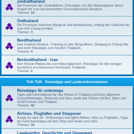
Zentralthailand
Die Provinzen der Zentralebene. Reisetipps von den Nationalparks dieser
Region bis zum faszinierendem Grosstadtmoloch Bangkok.
Themen:
14
Ostthailand
Die Provinzen zwischen Bangkok und Kambodscha, entlang der Ostküste bis
zum Koh Chang Archipel.
Themen:
3
Nordthailand
Das Goldene Dreieck, Trekking zu den Bergvölkern, Shopping in Chiang Mai
und mehr Reisetipps zum Norden Thailands.
Themen:
4
Nordostthailand - Isan
Vom Khorat-Plataeu bis zum Mekongbecken. Reisetipps für den weniger
touristisch erschlossenen Nordosten Thailands.
Themen:
2
TUK TUK - Reisetipps und Landesinformationen
Reisetipps für unterwegs
Tipps und Informationen für das Reisen in Thailand und Asien allgemein.
Gesundheitstipps, Reisezeit und Visa, sowie das Reisen mit Bus, Bahn und
Schiff in Asien und Thailand.
Themen:
42
Airlines, Flughäfen und Stoppover
Ready for take off - Erfahrungen bezüglich Airlines, Infos zu Flughäfen, Tipps
bei Zwischenstopps auf dem Weg nach Asien und mehr...
Themen:
34
Landesinfos, Geschichte und Gegenwart