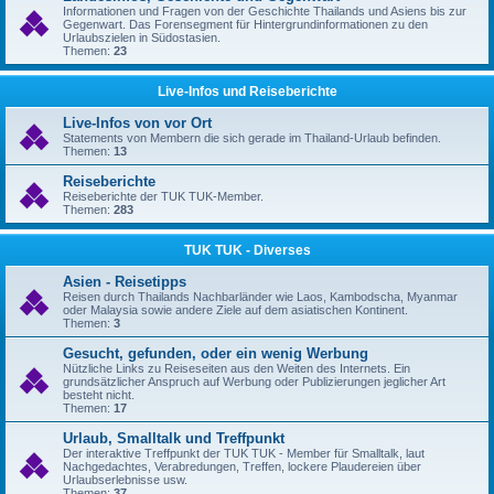
Informationen und Fragen von der Geschichte Thailands und Asiens bis zur
Gegenwart. Das Forensegment für Hintergrundinformationen zu den
Urlaubszielen in Südostasien.
Themen:
23
Live-Infos und Reiseberichte
Live-Infos von vor Ort
Statements von Membern die sich gerade im Thailand-Urlaub befinden.
Themen:
13
Reiseberichte
Reiseberichte der TUK TUK-Member.
Themen:
283
TUK TUK - Diverses
Asien - Reisetipps
Reisen durch Thailands Nachbarländer wie Laos, Kambodscha, Myanmar
oder Malaysia sowie andere Ziele auf dem asiatischen Kontinent.
Themen:
3
Gesucht, gefunden, oder ein wenig Werbung
Nützliche Links zu Reiseseiten aus den Weiten des Internets. Ein
grundsätzlicher Anspruch auf Werbung oder Publizierungen jeglicher Art
besteht nicht.
Themen:
17
Urlaub, Smalltalk und Treffpunkt
Der interaktive Treffpunkt der TUK TUK - Member für Smalltalk, laut
Nachgedachtes, Verabredungen, Treffen, lockere Plaudereien über
Urlaubserlebnisse usw.
Themen:
37