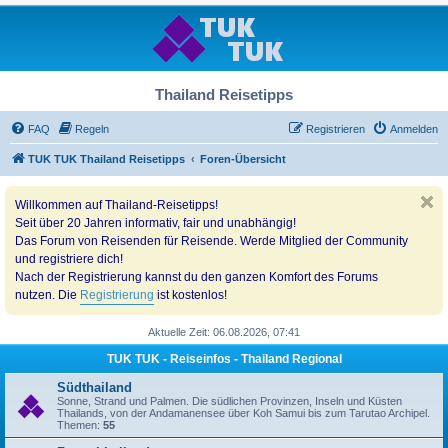
Thailand Reisetipps
FAQ
Regeln
Registrieren
Anmelden
TUK TUK Thailand Reisetipps
Foren-Übersicht
Willkommen auf Thailand-Reisetipps!
Seit über 20 Jahren informativ, fair und unabhängig!
Das Forum von Reisenden für Reisende. Werde Mitglied der Community
und registriere dich!
Nach der Registrierung kannst du den ganzen Komfort des Forums
nutzen. Die
Registrierung
ist kostenlos!
Aktuelle Zeit: 06.08.2026, 07:41
TUK TUK - Reiseinfos - Thailand Regional
Südthailand
Sonne, Strand und Palmen. Die südlichen Provinzen, Inseln und Küsten
Thailands, von der Andamanensee über Koh Samui bis zum Tarutao Archipel.
Themen:
55