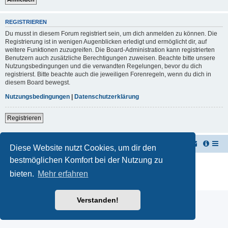
REGISTRIEREN
Du musst in diesem Forum registriert sein, um dich anmelden zu können. Die
Registrierung ist in wenigen Augenblicken erledigt und ermöglicht dir, auf
weitere Funktionen zuzugreifen. Die Board-Administration kann registrierten
Benutzern auch zusätzliche Berechtigungen zuweisen. Beachte bitte unsere
Nutzungsbedingungen und die verwandten Regelungen, bevor du dich
registrierst. Bitte beachte auch die jeweiligen Forenregeln, wenn du dich in
diesem Board bewegst.
Nutzungsbedingungen
|
Datenschutzerklärung
Registrieren
TUK TUK Thailand Reisetipps
Foren-Übersicht
Diese Website nutzt Cookies, um dir den
bestmöglichen Komfort bei der Nutzung zu
Powered by
phpBB
® Forum Software © phpBB Limited
Deutsche Übersetzung durch
phpBB.de
bieten.
Mehr erfahren
Datenschutz
|
Nutzungsbedingungen
Verstanden!