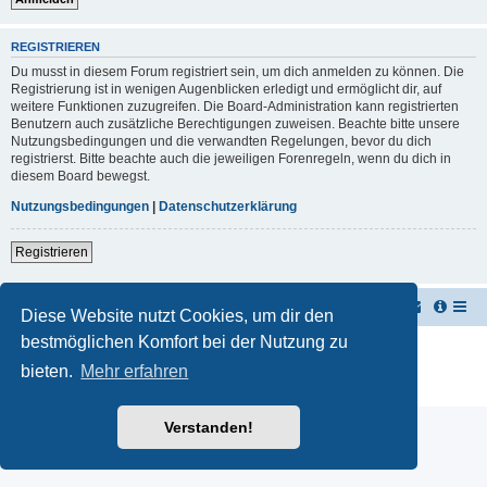
REGISTRIEREN
Du musst in diesem Forum registriert sein, um dich anmelden zu können. Die
Registrierung ist in wenigen Augenblicken erledigt und ermöglicht dir, auf
weitere Funktionen zuzugreifen. Die Board-Administration kann registrierten
Benutzern auch zusätzliche Berechtigungen zuweisen. Beachte bitte unsere
Nutzungsbedingungen und die verwandten Regelungen, bevor du dich
registrierst. Bitte beachte auch die jeweiligen Forenregeln, wenn du dich in
diesem Board bewegst.
Nutzungsbedingungen
|
Datenschutzerklärung
Registrieren
TUK TUK Thailand Reisetipps
Foren-Übersicht
Diese Website nutzt Cookies, um dir den
bestmöglichen Komfort bei der Nutzung zu
Powered by
phpBB
® Forum Software © phpBB Limited
Deutsche Übersetzung durch
phpBB.de
bieten.
Mehr erfahren
Datenschutz
|
Nutzungsbedingungen
Verstanden!