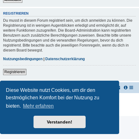
REGISTRIEREN
Du musst in diesem Forum registriert sein, um dich anmelden zu können. Die
Registrierung ist in wenigen Augenblicken erledigt und ermöglicht dir, auf
weitere Funktionen zuzugreifen. Die Board-Administration kann registrierten
Benutzern auch zusätzliche Berechtigungen zuweisen. Beachte bitte unsere
Nutzungsbedingungen und die verwandten Regelungen, bevor du dich
registrierst. Bitte beachte auch die jeweiligen Forenregeln, wenn du dich in
diesem Board bewegst.
Nutzungsbedingungen
|
Datenschutzerklärung
Registrieren
TUK TUK Thailand Reisetipps
Foren-Übersicht
Diese Website nutzt Cookies, um dir den
bestmöglichen Komfort bei der Nutzung zu
Powered by
phpBB
® Forum Software © phpBB Limited
Deutsche Übersetzung durch
phpBB.de
bieten.
Mehr erfahren
Datenschutz
|
Nutzungsbedingungen
Verstanden!