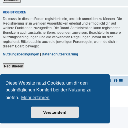
REGISTRIEREN
Du musst in diesem Forum registriert sein, um dich anmelden zu können. Die
Registrierung ist in wenigen Augenblicken erledigt und ermöglicht dir, auf
weitere Funktionen zuzugreifen. Die Board-Administration kann registrierten
Benutzern auch zusätzliche Berechtigungen zuweisen. Beachte bitte unsere
Nutzungsbedingungen und die verwandten Regelungen, bevor du dich
registrierst. Bitte beachte auch die jeweiligen Forenregeln, wenn du dich in
diesem Board bewegst.
Nutzungsbedingungen
|
Datenschutzerklärung
Registrieren
TUK TUK Thailand Reisetipps
Foren-Übersicht
Diese Website nutzt Cookies, um dir den
bestmöglichen Komfort bei der Nutzung zu
Powered by
phpBB
® Forum Software © phpBB Limited
Deutsche Übersetzung durch
phpBB.de
bieten.
Mehr erfahren
Datenschutz
|
Nutzungsbedingungen
Verstanden!