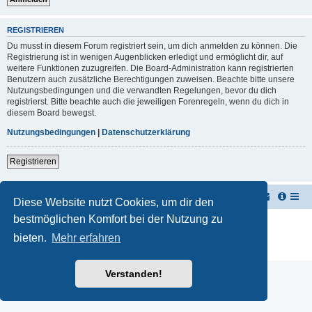
REGISTRIEREN
Du musst in diesem Forum registriert sein, um dich anmelden zu können. Die
Registrierung ist in wenigen Augenblicken erledigt und ermöglicht dir, auf
weitere Funktionen zuzugreifen. Die Board-Administration kann registrierten
Benutzern auch zusätzliche Berechtigungen zuweisen. Beachte bitte unsere
Nutzungsbedingungen und die verwandten Regelungen, bevor du dich
registrierst. Bitte beachte auch die jeweiligen Forenregeln, wenn du dich in
diesem Board bewegst.
Nutzungsbedingungen
|
Datenschutzerklärung
Registrieren
TUK TUK Thailand Reisetipps
Foren-Übersicht
Diese Website nutzt Cookies, um dir den
bestmöglichen Komfort bei der Nutzung zu
Powered by
phpBB
® Forum Software © phpBB Limited
Deutsche Übersetzung durch
phpBB.de
bieten.
Mehr erfahren
Datenschutz
|
Nutzungsbedingungen
Verstanden!