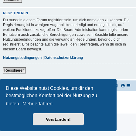
REGISTRIEREN
Du musst in diesem Forum registriert sein, um dich anmelden zu können. Die
Registrierung ist in wenigen Augenblicken erledigt und ermöglicht dir, auf
weitere Funktionen zuzugreifen. Die Board-Administration kann registrierten
Benutzern auch zusätzliche Berechtigungen zuweisen. Beachte bitte unsere
Nutzungsbedingungen und die verwandten Regelungen, bevor du dich
registrierst. Bitte beachte auch die jeweiligen Forenregeln, wenn du dich in
diesem Board bewegst.
Nutzungsbedingungen
|
Datenschutzerklärung
Registrieren
TUK TUK Thailand Reisetipps
Foren-Übersicht
Diese Website nutzt Cookies, um dir den
bestmöglichen Komfort bei der Nutzung zu
Powered by
phpBB
® Forum Software © phpBB Limited
Deutsche Übersetzung durch
phpBB.de
bieten.
Mehr erfahren
Datenschutz
|
Nutzungsbedingungen
Verstanden!