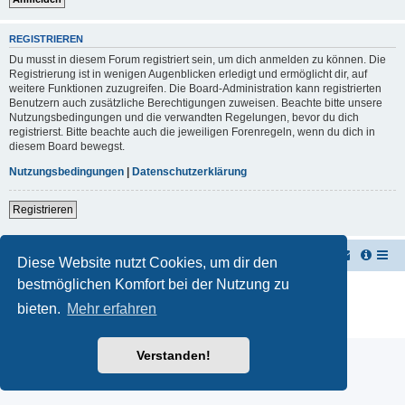
REGISTRIEREN
Du musst in diesem Forum registriert sein, um dich anmelden zu können. Die
Registrierung ist in wenigen Augenblicken erledigt und ermöglicht dir, auf
weitere Funktionen zuzugreifen. Die Board-Administration kann registrierten
Benutzern auch zusätzliche Berechtigungen zuweisen. Beachte bitte unsere
Nutzungsbedingungen und die verwandten Regelungen, bevor du dich
registrierst. Bitte beachte auch die jeweiligen Forenregeln, wenn du dich in
diesem Board bewegst.
Nutzungsbedingungen
|
Datenschutzerklärung
Registrieren
TUK TUK Thailand Reisetipps
Foren-Übersicht
Diese Website nutzt Cookies, um dir den
bestmöglichen Komfort bei der Nutzung zu
Powered by
phpBB
® Forum Software © phpBB Limited
Deutsche Übersetzung durch
phpBB.de
bieten.
Mehr erfahren
Datenschutz
|
Nutzungsbedingungen
Verstanden!