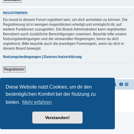
REGISTRIEREN
Du musst in diesem Forum registriert sein, um dich anmelden zu können. Die
Registrierung ist in wenigen Augenblicken erledigt und ermöglicht dir, auf
weitere Funktionen zuzugreifen. Die Board-Administration kann registrierten
Benutzern auch zusätzliche Berechtigungen zuweisen. Beachte bitte unsere
Nutzungsbedingungen und die verwandten Regelungen, bevor du dich
registrierst. Bitte beachte auch die jeweiligen Forenregeln, wenn du dich in
diesem Board bewegst.
Nutzungsbedingungen
|
Datenschutzerklärung
Registrieren
TUK TUK Thailand Reisetipps
Foren-Übersicht
Diese Website nutzt Cookies, um dir den
bestmöglichen Komfort bei der Nutzung zu
Powered by
phpBB
® Forum Software © phpBB Limited
Deutsche Übersetzung durch
phpBB.de
bieten.
Mehr erfahren
Datenschutz
|
Nutzungsbedingungen
Verstanden!