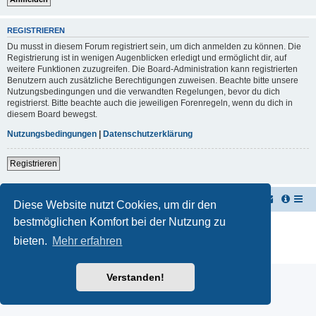
REGISTRIEREN
Du musst in diesem Forum registriert sein, um dich anmelden zu können. Die
Registrierung ist in wenigen Augenblicken erledigt und ermöglicht dir, auf
weitere Funktionen zuzugreifen. Die Board-Administration kann registrierten
Benutzern auch zusätzliche Berechtigungen zuweisen. Beachte bitte unsere
Nutzungsbedingungen und die verwandten Regelungen, bevor du dich
registrierst. Bitte beachte auch die jeweiligen Forenregeln, wenn du dich in
diesem Board bewegst.
Nutzungsbedingungen
|
Datenschutzerklärung
Registrieren
TUK TUK Thailand Reisetipps
Foren-Übersicht
Diese Website nutzt Cookies, um dir den
bestmöglichen Komfort bei der Nutzung zu
Powered by
phpBB
® Forum Software © phpBB Limited
Deutsche Übersetzung durch
phpBB.de
bieten.
Mehr erfahren
Datenschutz
|
Nutzungsbedingungen
Verstanden!