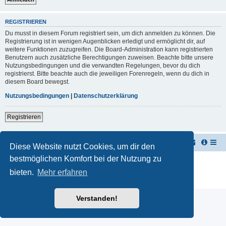
REGISTRIEREN
Du musst in diesem Forum registriert sein, um dich anmelden zu können. Die
Registrierung ist in wenigen Augenblicken erledigt und ermöglicht dir, auf
weitere Funktionen zuzugreifen. Die Board-Administration kann registrierten
Benutzern auch zusätzliche Berechtigungen zuweisen. Beachte bitte unsere
Nutzungsbedingungen und die verwandten Regelungen, bevor du dich
registrierst. Bitte beachte auch die jeweiligen Forenregeln, wenn du dich in
diesem Board bewegst.
Nutzungsbedingungen
|
Datenschutzerklärung
Registrieren
TUK TUK Thailand Reisetipps
Foren-Übersicht
Diese Website nutzt Cookies, um dir den
bestmöglichen Komfort bei der Nutzung zu
Powered by
phpBB
® Forum Software © phpBB Limited
Deutsche Übersetzung durch
phpBB.de
bieten.
Mehr erfahren
Datenschutz
|
Nutzungsbedingungen
Verstanden!