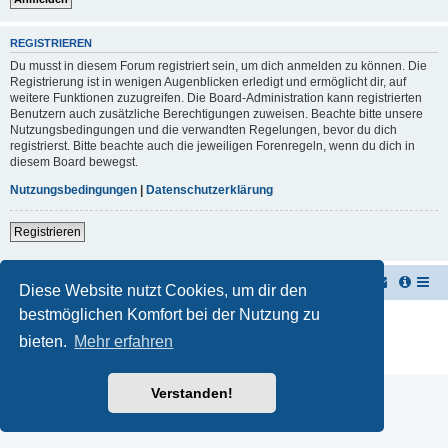
REGISTRIEREN
Du musst in diesem Forum registriert sein, um dich anmelden zu können. Die
Registrierung ist in wenigen Augenblicken erledigt und ermöglicht dir, auf
weitere Funktionen zuzugreifen. Die Board-Administration kann registrierten
Benutzern auch zusätzliche Berechtigungen zuweisen. Beachte bitte unsere
Nutzungsbedingungen und die verwandten Regelungen, bevor du dich
registrierst. Bitte beachte auch die jeweiligen Forenregeln, wenn du dich in
diesem Board bewegst.
Nutzungsbedingungen
|
Datenschutzerklärung
Registrieren
TUK TUK Thailand Reisetipps
Foren-Übersicht
Diese Website nutzt Cookies, um dir den
bestmöglichen Komfort bei der Nutzung zu
Powered by
phpBB
® Forum Software © phpBB Limited
Deutsche Übersetzung durch
phpBB.de
bieten.
Mehr erfahren
Datenschutz
|
Nutzungsbedingungen
Verstanden!