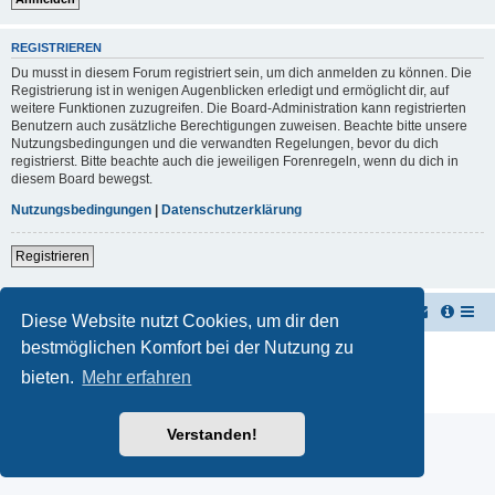
REGISTRIEREN
Du musst in diesem Forum registriert sein, um dich anmelden zu können. Die
Registrierung ist in wenigen Augenblicken erledigt und ermöglicht dir, auf
weitere Funktionen zuzugreifen. Die Board-Administration kann registrierten
Benutzern auch zusätzliche Berechtigungen zuweisen. Beachte bitte unsere
Nutzungsbedingungen und die verwandten Regelungen, bevor du dich
registrierst. Bitte beachte auch die jeweiligen Forenregeln, wenn du dich in
diesem Board bewegst.
Nutzungsbedingungen
|
Datenschutzerklärung
Registrieren
TUK TUK Thailand Reisetipps
Foren-Übersicht
Diese Website nutzt Cookies, um dir den
bestmöglichen Komfort bei der Nutzung zu
Powered by
phpBB
® Forum Software © phpBB Limited
Deutsche Übersetzung durch
phpBB.de
bieten.
Mehr erfahren
Datenschutz
|
Nutzungsbedingungen
Verstanden!