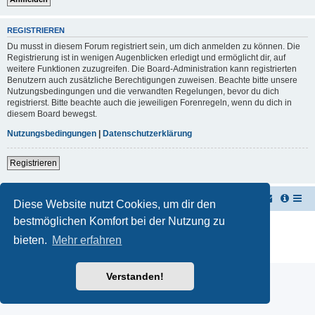
REGISTRIEREN
Du musst in diesem Forum registriert sein, um dich anmelden zu können. Die
Registrierung ist in wenigen Augenblicken erledigt und ermöglicht dir, auf
weitere Funktionen zuzugreifen. Die Board-Administration kann registrierten
Benutzern auch zusätzliche Berechtigungen zuweisen. Beachte bitte unsere
Nutzungsbedingungen und die verwandten Regelungen, bevor du dich
registrierst. Bitte beachte auch die jeweiligen Forenregeln, wenn du dich in
diesem Board bewegst.
Nutzungsbedingungen
|
Datenschutzerklärung
Registrieren
TUK TUK Thailand Reisetipps
Foren-Übersicht
Diese Website nutzt Cookies, um dir den
bestmöglichen Komfort bei der Nutzung zu
Powered by
phpBB
® Forum Software © phpBB Limited
Deutsche Übersetzung durch
phpBB.de
bieten.
Mehr erfahren
Datenschutz
|
Nutzungsbedingungen
Verstanden!