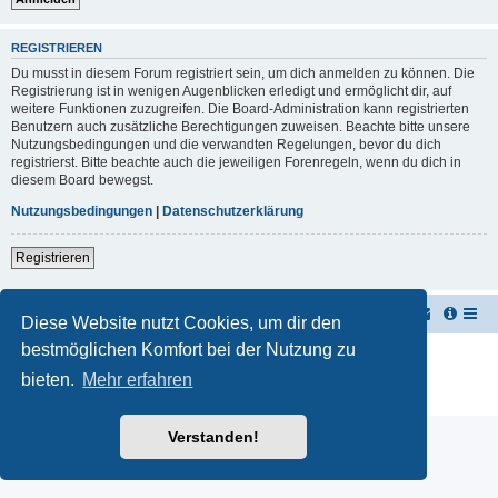
REGISTRIEREN
Du musst in diesem Forum registriert sein, um dich anmelden zu können. Die
Registrierung ist in wenigen Augenblicken erledigt und ermöglicht dir, auf
weitere Funktionen zuzugreifen. Die Board-Administration kann registrierten
Benutzern auch zusätzliche Berechtigungen zuweisen. Beachte bitte unsere
Nutzungsbedingungen und die verwandten Regelungen, bevor du dich
registrierst. Bitte beachte auch die jeweiligen Forenregeln, wenn du dich in
diesem Board bewegst.
Nutzungsbedingungen
|
Datenschutzerklärung
Registrieren
TUK TUK Thailand Reisetipps
Foren-Übersicht
Diese Website nutzt Cookies, um dir den
bestmöglichen Komfort bei der Nutzung zu
Powered by
phpBB
® Forum Software © phpBB Limited
Deutsche Übersetzung durch
phpBB.de
bieten.
Mehr erfahren
Datenschutz
|
Nutzungsbedingungen
Verstanden!