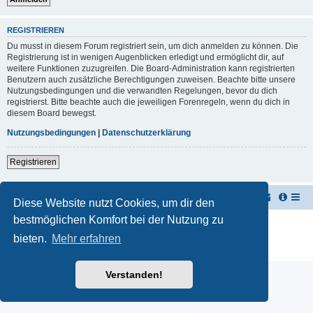
REGISTRIEREN
Du musst in diesem Forum registriert sein, um dich anmelden zu können. Die
Registrierung ist in wenigen Augenblicken erledigt und ermöglicht dir, auf
weitere Funktionen zuzugreifen. Die Board-Administration kann registrierten
Benutzern auch zusätzliche Berechtigungen zuweisen. Beachte bitte unsere
Nutzungsbedingungen und die verwandten Regelungen, bevor du dich
registrierst. Bitte beachte auch die jeweiligen Forenregeln, wenn du dich in
diesem Board bewegst.
Nutzungsbedingungen
|
Datenschutzerklärung
Registrieren
TUK TUK Thailand Reisetipps
Foren-Übersicht
Diese Website nutzt Cookies, um dir den
bestmöglichen Komfort bei der Nutzung zu
Powered by
phpBB
® Forum Software © phpBB Limited
Deutsche Übersetzung durch
phpBB.de
bieten.
Mehr erfahren
Datenschutz
|
Nutzungsbedingungen
Verstanden!