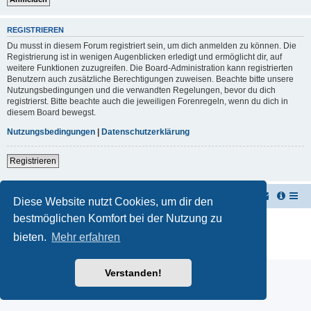
REGISTRIEREN
Du musst in diesem Forum registriert sein, um dich anmelden zu können. Die
Registrierung ist in wenigen Augenblicken erledigt und ermöglicht dir, auf
weitere Funktionen zuzugreifen. Die Board-Administration kann registrierten
Benutzern auch zusätzliche Berechtigungen zuweisen. Beachte bitte unsere
Nutzungsbedingungen und die verwandten Regelungen, bevor du dich
registrierst. Bitte beachte auch die jeweiligen Forenregeln, wenn du dich in
diesem Board bewegst.
Nutzungsbedingungen
|
Datenschutzerklärung
Registrieren
TUK TUK Thailand Reisetipps
Foren-Übersicht
Diese Website nutzt Cookies, um dir den
bestmöglichen Komfort bei der Nutzung zu
Powered by
phpBB
® Forum Software © phpBB Limited
Deutsche Übersetzung durch
phpBB.de
bieten.
Mehr erfahren
Datenschutz
|
Nutzungsbedingungen
Verstanden!