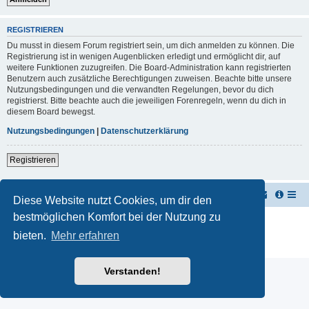
REGISTRIEREN
Du musst in diesem Forum registriert sein, um dich anmelden zu können. Die
Registrierung ist in wenigen Augenblicken erledigt und ermöglicht dir, auf
weitere Funktionen zuzugreifen. Die Board-Administration kann registrierten
Benutzern auch zusätzliche Berechtigungen zuweisen. Beachte bitte unsere
Nutzungsbedingungen und die verwandten Regelungen, bevor du dich
registrierst. Bitte beachte auch die jeweiligen Forenregeln, wenn du dich in
diesem Board bewegst.
Nutzungsbedingungen
|
Datenschutzerklärung
Registrieren
TUK TUK Thailand Reisetipps
Foren-Übersicht
Diese Website nutzt Cookies, um dir den
bestmöglichen Komfort bei der Nutzung zu
Powered by
phpBB
® Forum Software © phpBB Limited
Deutsche Übersetzung durch
phpBB.de
bieten.
Mehr erfahren
Datenschutz
|
Nutzungsbedingungen
Verstanden!