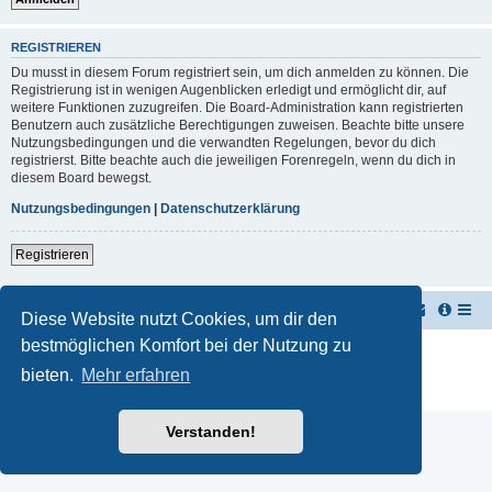
REGISTRIEREN
Du musst in diesem Forum registriert sein, um dich anmelden zu können. Die
Registrierung ist in wenigen Augenblicken erledigt und ermöglicht dir, auf
weitere Funktionen zuzugreifen. Die Board-Administration kann registrierten
Benutzern auch zusätzliche Berechtigungen zuweisen. Beachte bitte unsere
Nutzungsbedingungen und die verwandten Regelungen, bevor du dich
registrierst. Bitte beachte auch die jeweiligen Forenregeln, wenn du dich in
diesem Board bewegst.
Nutzungsbedingungen
|
Datenschutzerklärung
Registrieren
TUK TUK Thailand Reisetipps
Foren-Übersicht
Diese Website nutzt Cookies, um dir den
bestmöglichen Komfort bei der Nutzung zu
Powered by
phpBB
® Forum Software © phpBB Limited
Deutsche Übersetzung durch
phpBB.de
bieten.
Mehr erfahren
Datenschutz
|
Nutzungsbedingungen
Verstanden!