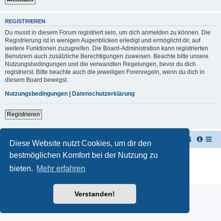
REGISTRIEREN
Du musst in diesem Forum registriert sein, um dich anmelden zu können. Die
Registrierung ist in wenigen Augenblicken erledigt und ermöglicht dir, auf
weitere Funktionen zuzugreifen. Die Board-Administration kann registrierten
Benutzern auch zusätzliche Berechtigungen zuweisen. Beachte bitte unsere
Nutzungsbedingungen und die verwandten Regelungen, bevor du dich
registrierst. Bitte beachte auch die jeweiligen Forenregeln, wenn du dich in
diesem Board bewegst.
Nutzungsbedingungen
|
Datenschutzerklärung
Registrieren
TUK TUK Thailand Reisetipps
Foren-Übersicht
Diese Website nutzt Cookies, um dir den
bestmöglichen Komfort bei der Nutzung zu
Powered by
phpBB
® Forum Software © phpBB Limited
Deutsche Übersetzung durch
phpBB.de
bieten.
Mehr erfahren
Datenschutz
|
Nutzungsbedingungen
Verstanden!