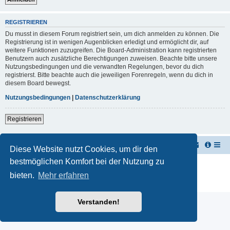
REGISTRIEREN
Du musst in diesem Forum registriert sein, um dich anmelden zu können. Die
Registrierung ist in wenigen Augenblicken erledigt und ermöglicht dir, auf
weitere Funktionen zuzugreifen. Die Board-Administration kann registrierten
Benutzern auch zusätzliche Berechtigungen zuweisen. Beachte bitte unsere
Nutzungsbedingungen und die verwandten Regelungen, bevor du dich
registrierst. Bitte beachte auch die jeweiligen Forenregeln, wenn du dich in
diesem Board bewegst.
Nutzungsbedingungen
|
Datenschutzerklärung
Registrieren
TUK TUK Thailand Reisetipps
Foren-Übersicht
Diese Website nutzt Cookies, um dir den
bestmöglichen Komfort bei der Nutzung zu
Powered by
phpBB
® Forum Software © phpBB Limited
Deutsche Übersetzung durch
phpBB.de
bieten.
Mehr erfahren
Datenschutz
|
Nutzungsbedingungen
Verstanden!