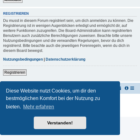
REGISTRIEREN
Du musst in diesem Forum registriert sein, um dich anmelden zu können. Die
Registrierung ist in wenigen Augenblicken erledigt und ermöglicht dir, auf
weitere Funktionen zuzugreifen. Die Board-Administration kann registrierten
Benutzern auch zusätzliche Berechtigungen zuweisen. Beachte bitte unsere
Nutzungsbedingungen und die verwandten Regelungen, bevor du dich
registrierst. Bitte beachte auch die jeweiligen Forenregeln, wenn du dich in
diesem Board bewegst.
Nutzungsbedingungen
|
Datenschutzerklärung
Registrieren
TUK TUK Thailand Reisetipps
Foren-Übersicht
Diese Website nutzt Cookies, um dir den
bestmöglichen Komfort bei der Nutzung zu
Powered by
phpBB
® Forum Software © phpBB Limited
Deutsche Übersetzung durch
phpBB.de
bieten.
Mehr erfahren
Datenschutz
|
Nutzungsbedingungen
Verstanden!