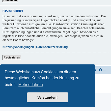
REGISTRIEREN
Du musst in diesem Forum registriert sein, um dich anmelden zu können. Die
Registrierung ist in wenigen Augenblicken erledigt und ermöglicht dir, auf
weitere Funktionen zuzugreifen. Die Board-Administration kann registrierten
Benutzern auch zusätzliche Berechtigungen zuweisen. Beachte bitte unsere
Nutzungsbedingungen und die verwandten Regelungen, bevor du dich
registrierst. Bitte beachte auch die jeweiligen Forenregeln, wenn du dich in
diesem Board bewegst.
Nutzungsbedingungen
|
Datenschutzerklärung
Registrieren
TUK TUK Thailand Reisetipps
Foren-Übersicht
Diese Website nutzt Cookies, um dir den
bestmöglichen Komfort bei der Nutzung zu
Powered by
phpBB
® Forum Software © phpBB Limited
Deutsche Übersetzung durch
phpBB.de
bieten.
Mehr erfahren
Datenschutz
|
Nutzungsbedingungen
Verstanden!