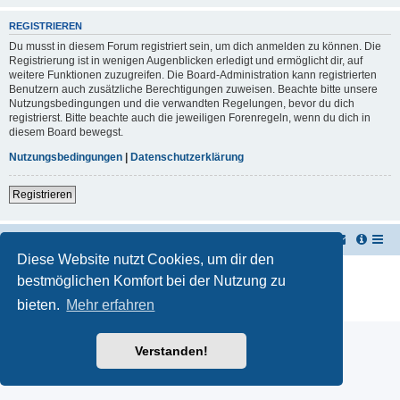
REGISTRIEREN
Du musst in diesem Forum registriert sein, um dich anmelden zu können. Die
Registrierung ist in wenigen Augenblicken erledigt und ermöglicht dir, auf
weitere Funktionen zuzugreifen. Die Board-Administration kann registrierten
Benutzern auch zusätzliche Berechtigungen zuweisen. Beachte bitte unsere
Nutzungsbedingungen und die verwandten Regelungen, bevor du dich
registrierst. Bitte beachte auch die jeweiligen Forenregeln, wenn du dich in
diesem Board bewegst.
Nutzungsbedingungen
|
Datenschutzerklärung
Registrieren
TUK TUK Thailand Reisetipps
Foren-Übersicht
Diese Website nutzt Cookies, um dir den
Powered by
phpBB
® Forum Software © phpBB Limited
bestmöglichen Komfort bei der Nutzung zu
Deutsche Übersetzung durch
phpBB.de
bieten.
Mehr erfahren
Datenschutz
|
Nutzungsbedingungen
Verstanden!