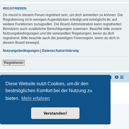
REGISTRIEREN
Du musst in diesem Forum registriert sein, um dich anmelden zu können. Die
Registrierung ist in wenigen Augenblicken erledigt und ermöglicht dir, auf
weitere Funktionen zuzugreifen. Die Board-Administration kann registrierten
Benutzern auch zusätzliche Berechtigungen zuweisen. Beachte bitte unsere
Nutzungsbedingungen und die verwandten Regelungen, bevor du dich
registrierst. Bitte beachte auch die jeweiligen Forenregeln, wenn du dich in
diesem Board bewegst.
Nutzungsbedingungen
|
Datenschutzerklärung
Registrieren
TUK TUK Thailand Reisetipps
Foren-Übersicht
Diese Website nutzt Cookies, um dir den
Powered by
phpBB
® Forum Software © phpBB Limited
bestmöglichen Komfort bei der Nutzung zu
Deutsche Übersetzung durch
phpBB.de
bieten.
Mehr erfahren
Datenschutz
|
Nutzungsbedingungen
Verstanden!