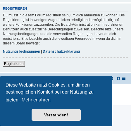
REGISTRIEREN
Du musst in diesem Forum registriert sein, um dich anmelden zu können. Die
Registrierung ist in wenigen Augenblicken erledigt und ermöglicht dir, auf
weitere Funktionen zuzugreifen. Die Board-Administration kann registrierten
Benutzern auch zusätzliche Berechtigungen zuweisen. Beachte bitte unsere
Nutzungsbedingungen und die verwandten Regelungen, bevor du dich
registrierst. Bitte beachte auch die jeweiligen Forenregeln, wenn du dich in
diesem Board bewegst.
Nutzungsbedingungen
|
Datenschutzerklärung
Registrieren
TUK TUK Thailand Reisetipps
Foren-Übersicht
Diese Website nutzt Cookies, um dir den
Powered by
phpBB
® Forum Software © phpBB Limited
bestmöglichen Komfort bei der Nutzung zu
Deutsche Übersetzung durch
phpBB.de
bieten.
Mehr erfahren
Datenschutz
|
Nutzungsbedingungen
Verstanden!