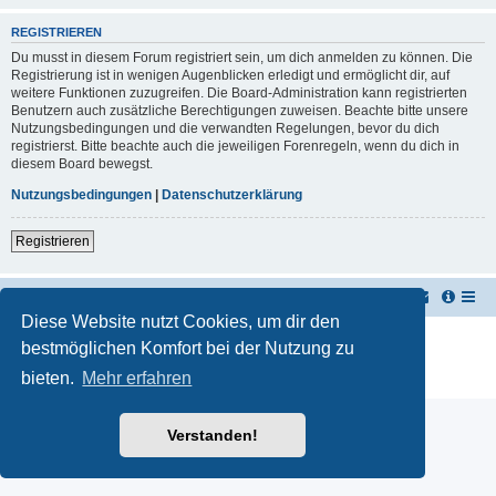
REGISTRIEREN
Du musst in diesem Forum registriert sein, um dich anmelden zu können. Die
Registrierung ist in wenigen Augenblicken erledigt und ermöglicht dir, auf
weitere Funktionen zuzugreifen. Die Board-Administration kann registrierten
Benutzern auch zusätzliche Berechtigungen zuweisen. Beachte bitte unsere
Nutzungsbedingungen und die verwandten Regelungen, bevor du dich
registrierst. Bitte beachte auch die jeweiligen Forenregeln, wenn du dich in
diesem Board bewegst.
Nutzungsbedingungen
|
Datenschutzerklärung
Registrieren
TUK TUK Thailand Reisetipps
Foren-Übersicht
Diese Website nutzt Cookies, um dir den
Powered by
phpBB
® Forum Software © phpBB Limited
bestmöglichen Komfort bei der Nutzung zu
Deutsche Übersetzung durch
phpBB.de
bieten.
Mehr erfahren
Datenschutz
|
Nutzungsbedingungen
Verstanden!