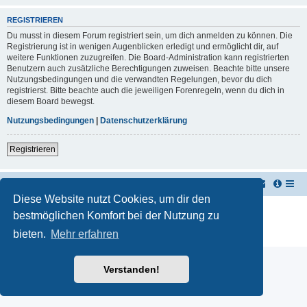
REGISTRIEREN
Du musst in diesem Forum registriert sein, um dich anmelden zu können. Die
Registrierung ist in wenigen Augenblicken erledigt und ermöglicht dir, auf
weitere Funktionen zuzugreifen. Die Board-Administration kann registrierten
Benutzern auch zusätzliche Berechtigungen zuweisen. Beachte bitte unsere
Nutzungsbedingungen und die verwandten Regelungen, bevor du dich
registrierst. Bitte beachte auch die jeweiligen Forenregeln, wenn du dich in
diesem Board bewegst.
Nutzungsbedingungen
|
Datenschutzerklärung
Registrieren
TUK TUK Thailand Reisetipps
Foren-Übersicht
Diese Website nutzt Cookies, um dir den
Powered by
phpBB
® Forum Software © phpBB Limited
bestmöglichen Komfort bei der Nutzung zu
Deutsche Übersetzung durch
phpBB.de
bieten.
Mehr erfahren
Datenschutz
|
Nutzungsbedingungen
Verstanden!