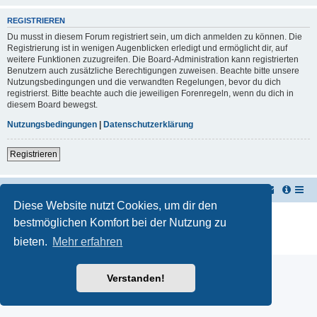
REGISTRIEREN
Du musst in diesem Forum registriert sein, um dich anmelden zu können. Die
Registrierung ist in wenigen Augenblicken erledigt und ermöglicht dir, auf
weitere Funktionen zuzugreifen. Die Board-Administration kann registrierten
Benutzern auch zusätzliche Berechtigungen zuweisen. Beachte bitte unsere
Nutzungsbedingungen und die verwandten Regelungen, bevor du dich
registrierst. Bitte beachte auch die jeweiligen Forenregeln, wenn du dich in
diesem Board bewegst.
Nutzungsbedingungen
|
Datenschutzerklärung
Registrieren
TUK TUK Thailand Reisetipps
Foren-Übersicht
Diese Website nutzt Cookies, um dir den
Powered by
phpBB
® Forum Software © phpBB Limited
bestmöglichen Komfort bei der Nutzung zu
Deutsche Übersetzung durch
phpBB.de
bieten.
Mehr erfahren
Datenschutz
|
Nutzungsbedingungen
Verstanden!