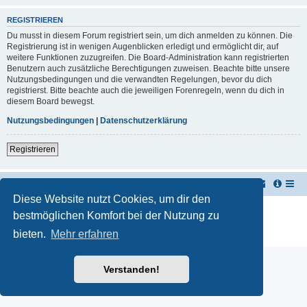
REGISTRIEREN
Du musst in diesem Forum registriert sein, um dich anmelden zu können. Die
Registrierung ist in wenigen Augenblicken erledigt und ermöglicht dir, auf
weitere Funktionen zuzugreifen. Die Board-Administration kann registrierten
Benutzern auch zusätzliche Berechtigungen zuweisen. Beachte bitte unsere
Nutzungsbedingungen und die verwandten Regelungen, bevor du dich
registrierst. Bitte beachte auch die jeweiligen Forenregeln, wenn du dich in
diesem Board bewegst.
Nutzungsbedingungen
|
Datenschutzerklärung
Registrieren
TUK TUK Thailand Reisetipps
Foren-Übersicht
Diese Website nutzt Cookies, um dir den
Powered by
phpBB
® Forum Software © phpBB Limited
bestmöglichen Komfort bei der Nutzung zu
Deutsche Übersetzung durch
phpBB.de
bieten.
Mehr erfahren
Datenschutz
|
Nutzungsbedingungen
Verstanden!