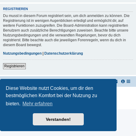
REGISTRIEREN
Du musst in diesem Forum registriert sein, um dich anmelden zu können. Die
Registrierung ist in wenigen Augenblicken erledigt und ermöglicht dir, auf
weitere Funktionen zuzugreifen. Die Board-Administration kann registrierten
Benutzern auch zusätzliche Berechtigungen zuweisen. Beachte bitte unsere
Nutzungsbedingungen und die verwandten Regelungen, bevor du dich
registrierst. Bitte beachte auch die jeweiligen Forenregeln, wenn du dich in
diesem Board bewegst.
Nutzungsbedingungen
|
Datenschutzerklärung
Registrieren
TUK TUK Thailand Reisetipps
Foren-Übersicht
Diese Website nutzt Cookies, um dir den
Powered by
phpBB
® Forum Software © phpBB Limited
bestmöglichen Komfort bei der Nutzung zu
Deutsche Übersetzung durch
phpBB.de
bieten.
Mehr erfahren
Datenschutz
|
Nutzungsbedingungen
Verstanden!